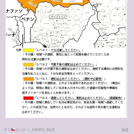
チリ
タパティ_180903_0028
無題