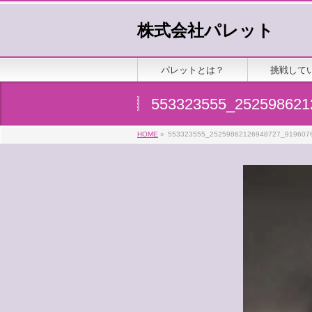
株式会社パレット
パレットとは？
挑戦して
553323555_252598621
HOME
»
553323555_25259862126948727_919607