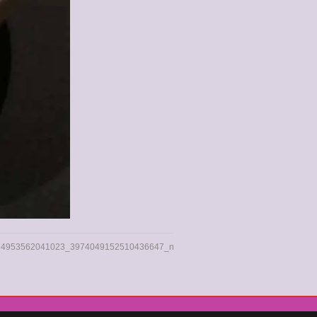
54953562041023_3974049152510436647_n