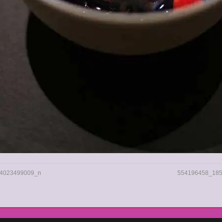
4023499009_n
554196458_18