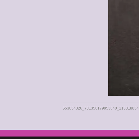
553034826_731356179953840_215318834