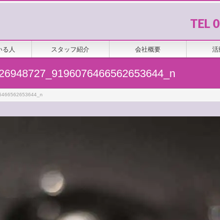
TEL 
いる人
スタッフ紹介
会社概要
活
26948727_9196076466562653644_n
6466562653644_n