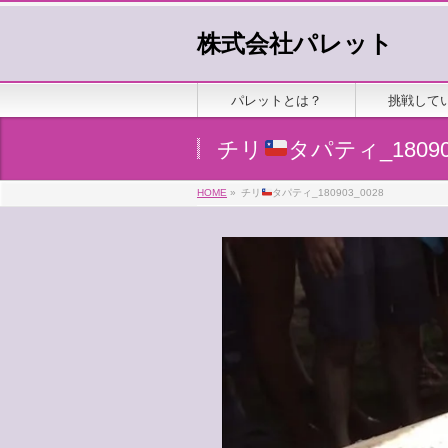
株式会社パレット
パレットとは？
挑戦して
チリ
タパティ_18090
HOME
»
チリ
タパティ_180903_0028