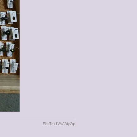
EbcTqx1VAAAiyWp