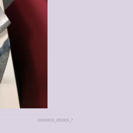
20201013_201023_7