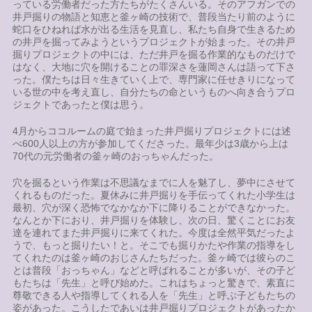
っている労働者だった方たちがたくさんいる。そのアフガンでの
井戸掘りの物語と知恵と釜ヶ崎の技術で、普段当たり前のように
蛇口をひねれば水が出る生活を見直し、私たち自身で生きるため
の井戸を掘ってみようというプロジェクトが始まった。その井戸
掘りプロジェクトの中には、ただ井戸を掘る作業的なものだけで
はなく、大地に穴を開けることの罪深さを蓮岡さんは語って下さ
った。僕たちは日々生きていく上で、専門家に任せきりになって
いる世の中を考え直し、自分たちの命というものへ向き合うプロ
ジェクトであったと僕は思う。
4月からココルームの庭で始まった井戸掘りプロジェクトには述
べ600人以上の方が参加してくださった。最年少は3歳から上は
70代の元労働者の釜ヶ崎のおっちゃんだった。
穴を掘るという作業は不思議なまでに人を魅了し、夢中にさせて
くれるものだった。夏休みに井戸掘りを手伝ってくれた小学生は
最初、穴が深く恐怖でなかなか下に降りることができなかった。
なんとか下におり、井戸掘りを体験し、次の日、驚くことにお友
達を連れてまた井戸掘りに来てくれた。今度は全然平気だったよ
うで、もっと掘りたい！と。そこでも掘りかたや作業の指導をし
てくれたのは釜ヶ崎のおじさんたちだった。釜ヶ崎では彼らのこ
とは普段「おっちゃん」などと呼ばれることが多いが、その子ど
もたちは「先生」と呼び始めた。これはちょっと驚きで、素直に
尊敬できる人や指導してくれる人を「先生」と呼ぶ子どもたちの
姿があった。こうしたであいは井戸掘りプロジェクトがあったか