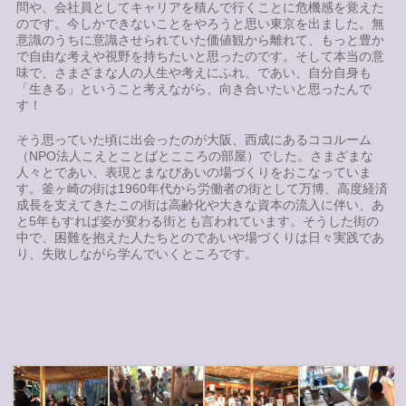
問や、会社員としてキャリアを積んで行くことに危機感を覚えた
のです。今しかできないことをやろうと思い東京を出ました。無
意識のうちに意識させられていた価値観から離れて、もっと豊か
で自由な考えや視野を持ちたいと思ったのです。そして本当の意
味で、さまざまな人の人生や考えにふれ、であい、自分自身も
「生きる」ということ考えながら、向き合いたいと思ったんで
す！
そう思っていた頃に出会ったのが大阪、西成にあるココルーム
（NPO法人こえとことばとこころの部屋）でした。さまざまな
人々とであい、表現とまなびあいの場づくりをおこなっていま
す。釜ヶ崎の街は1960年代から労働者の街として万博、高度経済
成長を支えてきたこの街は高齢化や大きな資本の流入に伴い、あ
と5年もすれば姿が変わる街とも言われています。そうした街の
中で、困難を抱えた人たちとのであいや場づくりは日々実践であ
り、失敗しながら学んでいくところです。