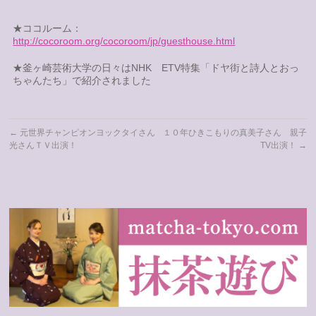
★ココルーム：
http://cocoroom.org/cocoroom/jp/guesthouse.html
★釜ヶ崎芸術大学の日々はNHK ETV特集「ドヤ街と詩人とおっ
ちゃんたち」で紹介されました
←
元世界チャンピオンヨックタイさん
１０年ひきこもりの真美子さん 親子
光さんＴＶ出演！
TV出演！
→