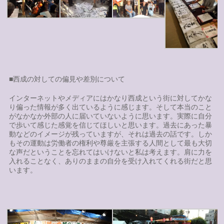
■西成の対しての偏見や差別について
インターネットやメディアにはかなり西成という街に対してかな
り偏った情報が多く出ているように感じます。そして本当のこと
がなかなか外部の人に届いていないように思います。実際に自分
で歩いて感じた感覚を信じてほしいと思います。過去にあった暴
動などのイメージが残っていますが、それは過去の話です。しか
もその運動は労働者の権利や尊厳を主張する人間として最も大切
な声だということを忘れてはいけないと私は考えます。肩に力を
入れることなく、ありのままの自分を受け入れてくれる街だと思
います。