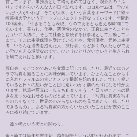
営しています。事務所として構えるのではなく、喫茶店の「ふ
り」ですからいろんな人が日々訪れます。
ココルームは
「学びあ
いたい人がいれば、そこが大学」という言葉をキーワードに釜ヶ
崎芸術大学というアートプロジェクトを行なっています。年間約
100講座。「生きることも表現」なのであるとも思える瞬間にで
あいます。暮らし、仕事、関係性のなかで、正直に生きることを
お互いに大切に、そして社会と接続する仕事場として活動してい
ます。そこは生活保護を受けている方や、元労働者、元路上生活
者、いろんな過去を抱えた人、旅行者、など多くの人たちがであ
い学びあえる場所なのです。ひとりひとりがいきいきと生きられ
る場であればと願います。
僕自身、そこでのであいを文章に記して残したり、最近ではカメ
ラで写真を撮ることに興味が向いています。ひょんなことから手
に入れたフィルムの古いカメラで撮影を始めました。忙しく働い
ていると日々の想いがことばに追いつかず前のめりになる時があ
ります。執筆や写真は一歩立ち止まりそうした日々やこころの動
きを見つめなおせるものだと思っています。「写真は真実を写す
ものじゃなくて、世界のわからないものを見つめたり、残したり
できるもの」。ある写真家の方からいただいたことばが僕のここ
ろに残り続けています。
「釜ヶ崎という街との関わり」
釜ヶ崎では毎年年末年始、越冬闘争という活動が行われます。こ