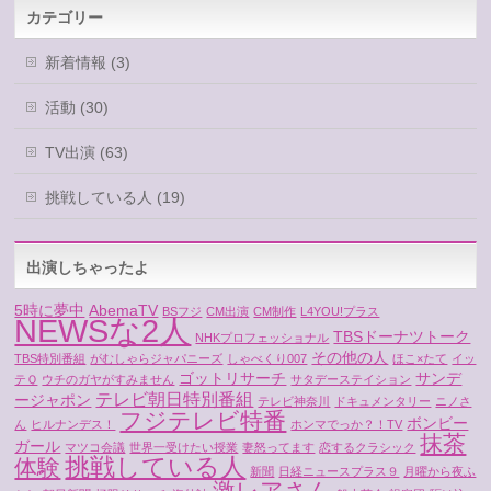
カテゴリー
新着情報 (3)
活動 (30)
TV出演 (63)
挑戦している人 (19)
出演しちゃったよ
5時に夢中
AbemaTV
BSフジ
CM出演
CM制作
L4YOU!プラス
NEWSな2人
TBSドーナツトーク
NHKプロフェッショナル
その他の人
TBS特別番組
がむしゃらジャパニーズ
しゃべくり007
ほこ×たて
イッ
ゴットリサーチ
サンデ
テＱ
ウチのガヤがすみません
サタデーステイション
テレビ朝日特別番組
ージャポン
テレビ神奈川
ドキュメンタリー
ニノさ
フジテレビ特番
ボンビー
ん
ヒルナンデス！
ホンマでっか？！TV
抹茶
ガール
マツコ会議
世界一受けたい授業
妻怒ってます
恋するクラシック
挑戦している人
体験
新聞
日経ニュースプラス９
月曜から夜ふ