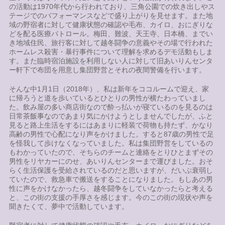
の活動は1970年代から行われており、三角公園での炊き出しやス
テージでのパフォーマンスなどで盛り上がりを見せます。また地
域の野宿者に対して健康状態の確認や毛布、カイロ、おにぎりな
どを配る医療パトロール。梅田、難波、天王寺、日本橋、までい
き地域住民、旅行客に対して越冬闘争の意義やその場で行われた
ホームレス殺害・暴行事件について理解を求めるデモ活動もしま
す。また臨時宿泊施設を利用しない人に対して旧あいりんセンタ
ー軒下で布団を用意し集団野営とそれの夜間警備を行います。
そんな中1月1日（2018年）、私は新年をココルームで迎え、家
に帰ろうと道を歩いているとひとりの男性が横たわっていまし
た。飲み屋の多い商店街なので酔っ払いが寝ているのを見るのは
日常茶飯事なのであまり気にかけようとしませんでしたが、ふと
見ると路上生活をするにはあまりに軽装で荷物も持たず、かなり
高齢の男性で心配になり声をかけました。すると87歳の男性で足
を怪我して歩けなくなっていました。私は集団野営をしているの
もわかっていたので、そちらのチームと連絡をとりひとまずその
男性をリヤカーにのせ、あいりんセンターまで運びました。おそ
らく生活保護を受給されているのだと思いますが、だいぶ衰弱し
ていたので、救急車で搬送をすることになりました。もしあの男
性に声をかけなかったら、越冬闘争をしていなかったらと考える
と、この街の支援の手厚さを感じます。今のこの街の現状や声を
聞きたくて、夢中で活動しています。