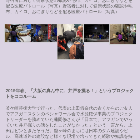
野宿者に対して健康状態の確認や毛布、カイロ、おにぎりなどを
配る医療パトロール（写真）野宿者に対して健康状態の確認や毛
布、カイロ、おにぎりなどを配る医療パトロール（写真）
2019年春、「大阪の真ん中に、井戸を掘る！」というプロジェク
トをココルーム
釜ケ崎芸術大学で行った。代表の上田假奈代の古くからのご友人
でアフガニスタンのペシャワール会で水源確保事業のプロジェク
トリーダーを務めていた蓮岡修さんが「日本で、アフガンでやっ
ていた井戸掘りの話をしたことがなかった」という一言から、上
田はピンときたそうだ。釜ヶ崎のまちには日本のダム建設やビ
ル、高速道路の建設など様々な現場で培ってきた経験や知識を持