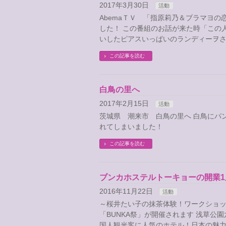
2017年3月30日
活動
AbemaＴＶ 「指原莉乃＆ブラマヨの
した！ この番組のお話が来た時「この
いしたピアスいっぱいのランディーヲさ
この記事を読む
白鳥の里へ
2017年2月15日
活動
茨城県 潮来市 白鳥の里へ 白鳥にパ
れてしまいました！
この記事を読む
ブンカホステルトーキョーの開業1
2016年11月22日
活動
～桜井たい子の抹茶体験！ワークショップの
「BUNKA祭」が開催されます 浅草公
国人観光客に人気のホテル！日本の魅力