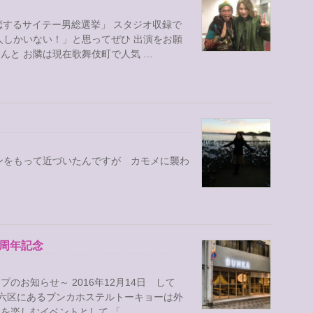
恋するサイテー男総選挙」 スタジオ収録で
人しかいない！」と思ってぜひ 出演をお願
んと お隣は現在歌舞伎町で人気 …
ンをもって近づいたんですが カモメに襲わ
周年記念
お知らせ～ 2016年12月14日 して
園六区にあるブンカホステルトーキョーは外
を楽しむイベントとして 「 …