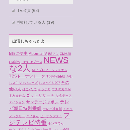
TV出演 (63)
挑戦している人 (19)
出演しちゃったよ
5時に夢中
AbemaTV
BSフジ
CM出演
NEWS
CM制作
L4YOU!プラス
な2人
NHKプロフェッショナル
TBSドーナツトーク
TBS特別番組
がむ
その
しゃらジャパニーズ
しゃべくり007
他の人
ほこ×たて
イッテＱ
ウチのガヤが
ゴットリサーチ
すみません
サタデース
テレ
サンデージャポン
テイション
ビ朝日特別番組
テレビ神奈川
ドキュ
フ
メンタリー
ニノさん
ヒルナンデス！
ジテレビ特番
ホンマでっ
ボンビーガール
か？！TV
マツコ会議