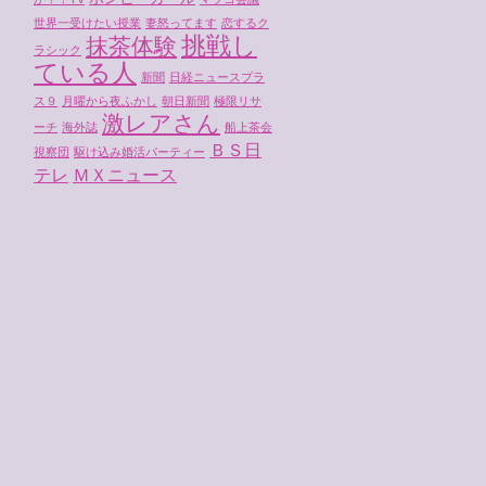
世界一受けたい授業
妻怒ってます
恋するク
挑戦し
抹茶体験
ラシック
ている人
新聞
日経ニュースプラ
ス９
月曜から夜ふかし
朝日新聞
極限リサ
激レアさん
ーチ
海外誌
船上茶会
ＢＳ日
視察団
駆け込み婚活パーティー
テレ
ＭＸニュース