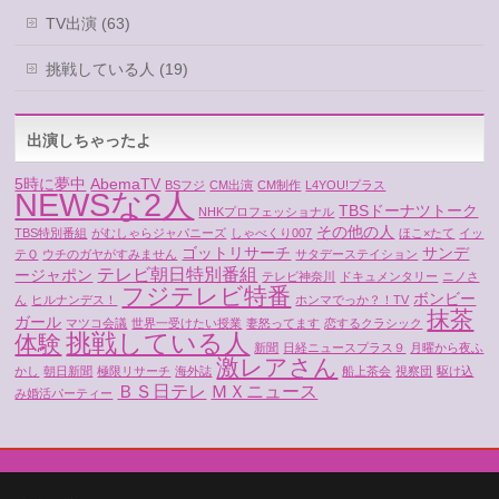
TV出演 (63)
挑戦している人 (19)
出演しちゃったよ
5時に夢中
AbemaTV
BSフジ
CM出演
CM制作
L4YOU!プラス
NEWSな2人
TBSドーナツトーク
NHKプロフェッショナル
その他の人
TBS特別番組
がむしゃらジャパニーズ
しゃべくり007
ほこ×たて
イッ
ゴットリサーチ
サンデ
テＱ
ウチのガヤがすみません
サタデーステイション
テレビ朝日特別番組
ージャポン
テレビ神奈川
ドキュメンタリー
ニノさ
フジテレビ特番
ボンビー
ん
ヒルナンデス！
ホンマでっか？！TV
抹茶
ガール
マツコ会議
世界一受けたい授業
妻怒ってます
恋するクラシック
挑戦している人
体験
新聞
日経ニュースプラス９
月曜から夜ふ
激レアさん
かし
朝日新聞
極限リサーチ
海外誌
船上茶会
視察団
駆け込
ＢＳ日テレ
ＭＸニュース
み婚活パーティー