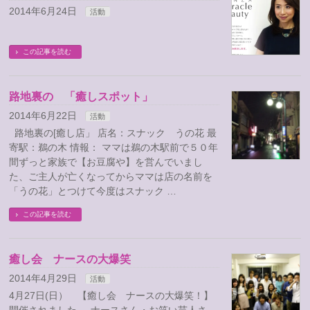
2014年6月24日
活動
この記事を読む
路地裏の 「癒しスポット」
2014年6月22日
活動
路地裏の[癒し店」 店名：スナック うの花 最
寄駅：鵜の木 情報： ママは鵜の木駅前で５０年
間ずっと家族で【お豆腐や】を営んでいまし
た、ご主人が亡くなってからママは店の名前を
「うの花」とつけて今度はスナック …
この記事を読む
癒し会 ナースの大爆笑
2014年4月29日
活動
4月27日(日） 【癒し会 ナースの大爆笑！】