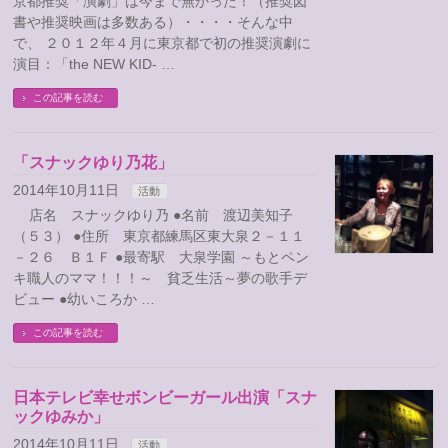
京都推奨「演劇」は今まで無かった！（推奨図
書や推奨映画は多数ある）・・・・そんな中
で、 ２０１２年４月に東京都で初の推奨演劇に
演目：「the NEW KID- …
この記事を読む
「スナックゆり乃花」
2014年10月11日
活動
店名 スナックゆり乃 ●名前 渡辺美知子
（５３） ●住所 東京都練馬区東大泉２－１１
－２６ Ｂ１Ｆ ●最寄駅 大泉学園 ～もとペン
キ職人のママ！！！～ 貧乏生活～夢の歌手デ
ビュー ●幼いころか …
この記事を読む
日本テレビ幸せボンビーガール出演「スナ
ックゆみか」
2014年10月11日
活動