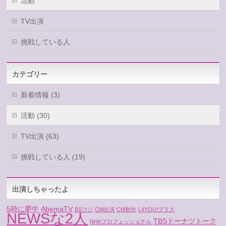
活動
TV出演
挑戦している人
カテゴリー
新着情報 (3)
活動 (30)
TV出演 (63)
挑戦している人 (19)
出演しちゃったよ
5時に夢中
AbemaTV
BSフジ
CM出演
CM制作
L4YOU!プラス
NEWSな2人
TBSドーナツトーク
NHKプロフェッショナル