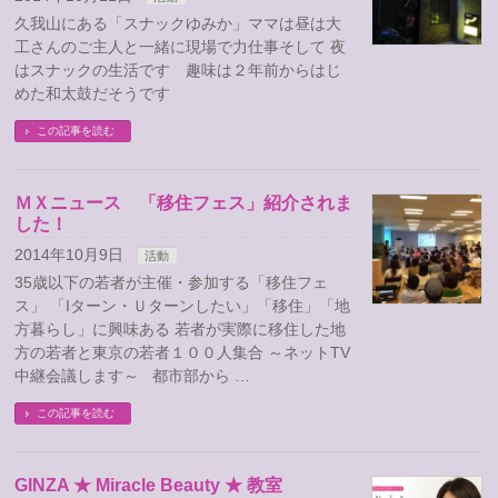
久我山にある「スナックゆみか」ママは昼は大
工さんのご主人と一緒に現場で力仕事そして 夜
はスナックの生活です 趣味は２年前からはじ
めた和太鼓だそうです
この記事を読む
ＭＸニュース 「移住フェス」紹介されま
した！
2014年10月9日
活動
35歳以下の若者が主催・参加する「移住フェ
ス」 「Iターン・Ｕターンしたい」「移住」「地
方暮らし」に興味ある 若者が実際に移住した地
方の若者と東京の若者１００人集合 ～ネットTV
中継会議します～ 都市部から …
この記事を読む
GINZA ★ Miracle Beauty ★ 教室