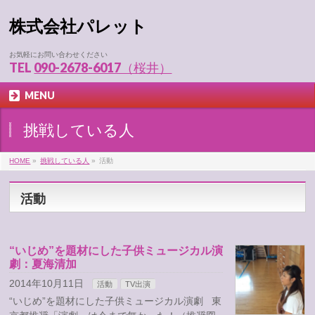
株式会社パレット
お気軽にお問い合わせください
TEL
090-2678-6017（桜井）
MENU
挑戦している人
HOME
»
挑戦している人
»
活動
活動
“いじめ”を題材にした子供ミュージカル演
劇：夏海清加
2014年10月11日
活動
TV出演
“いじめ”を題材にした子供ミュージカル演劇 東