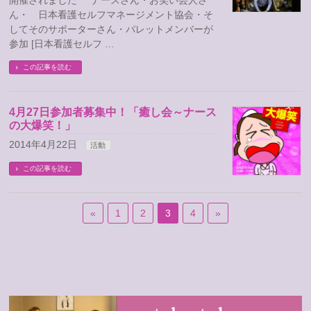
開催されました ナースさん・お笑い芸人さ
ん・ 日本看護セルフマネージメント協会・そ
してそのサポーターさん・パレットメンバーが
参加 [日本看護セルフ …
この記事を読む
4月27日参加者募集中！「癒し会～ナース
の大爆笑！」
2014年4月22日
活動
この記事を読む
«
1
2
3
4
»