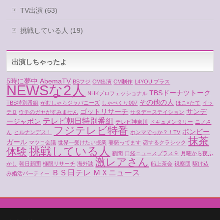
TV出演 (63)
挑戦している人 (19)
出演しちゃったよ
5時に夢中
AbemaTV
BSフジ
CM出演
CM制作
L4YOU!プラス
NEWSな2人
TBSドーナツトーク
NHKプロフェッショナル
その他の人
TBS特別番組
がむしゃらジャパニーズ
しゃべくり007
ほこ×たて
イッ
ゴットリサーチ
サンデ
テＱ
ウチのガヤがすみません
サタデーステイション
テレビ朝日特別番組
ージャポン
テレビ神奈川
ドキュメンタリー
ニノさ
フジテレビ特番
ボンビー
ん
ヒルナンデス！
ホンマでっか？！TV
抹茶
ガール
マツコ会議
世界一受けたい授業
妻怒ってます
恋するクラシック
挑戦している人
体験
新聞
日経ニュースプラス９
月曜から夜ふ
激レアさん
かし
朝日新聞
極限リサーチ
海外誌
船上茶会
視察団
駆け込
ＢＳ日テレ
ＭＸニュース
み婚活パーティー