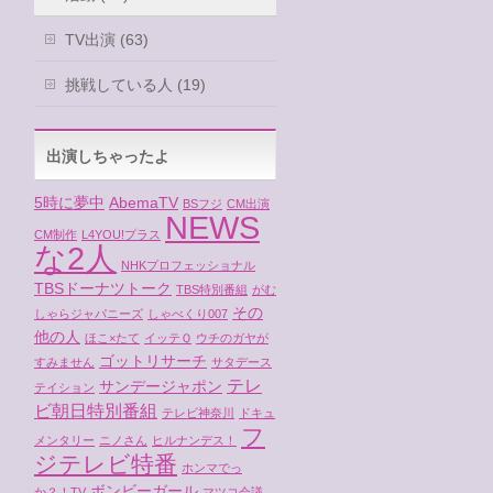
TV出演 (63)
挑戦している人 (19)
出演しちゃったよ
5時に夢中
AbemaTV
BSフジ
CM出演
NEWS
CM制作
L4YOU!プラス
な2人
NHKプロフェッショナル
TBSドーナツトーク
TBS特別番組
がむ
その
しゃらジャパニーズ
しゃべくり007
他の人
ほこ×たて
イッテＱ
ウチのガヤが
ゴットリサーチ
すみません
サタデース
テレ
サンデージャポン
テイション
ビ朝日特別番組
テレビ神奈川
ドキュ
フ
メンタリー
ニノさん
ヒルナンデス！
ジテレビ特番
ホンマでっ
ボンビーガール
か？！TV
マツコ会議