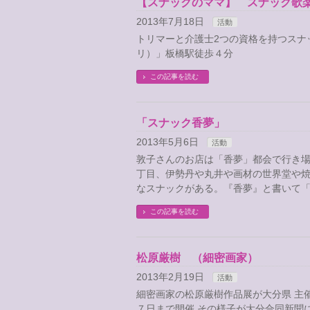
【スナックのママ】 スナック歌
2013年7月18日
活動
トリマーと介護士2つの資格を持つスナ
リ）」板橋駅徒歩４分
この記事を読む
「スナック香夢」
2013年5月6日
活動
敦子さんのお店は「香夢」都会で行き
丁目、伊勢丹や丸井や画材の世界堂や
なスナックがある。『香夢』と書いて「
この記事を読む
松原厳樹 （細密画家）
2013年2月19日
活動
細密画家の松原厳樹作品展が大分県 主
７日まで開催 その様子が大分合同新聞