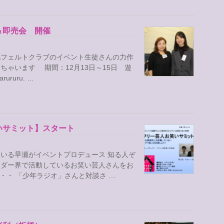
＆即売会 開催
毛フェルトクラブのイベント生徒さんの力作
ゃいます 期間：12月13日～15日 遊
ururu. …
いサミット】スタート
いる早瀬がイベントプロデュース 知る人ぞ
ンダー界で活動しているお笑い芸人さんをお
・・ 「少年ラジオ」さんと対談さ …