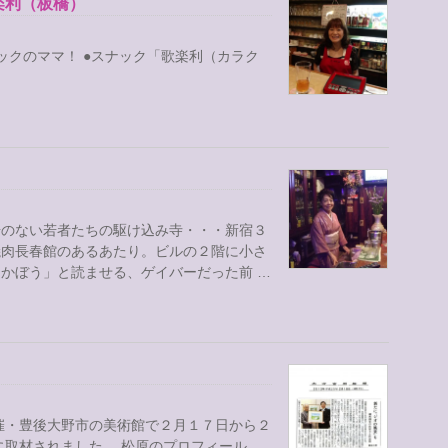
楽利（板橋）
ックのママ！ ●スナック「歌楽利（カラク
場のない若者たちの駆け込み寺・・・新宿３
焼肉長春館のあるあたり。ビルの２階に小さ
かぼう」と読ませる、ゲイバーだった前 …
催・豊後大野市の美術館で２月１７日から２
に取材されました。 松原のプロフィール