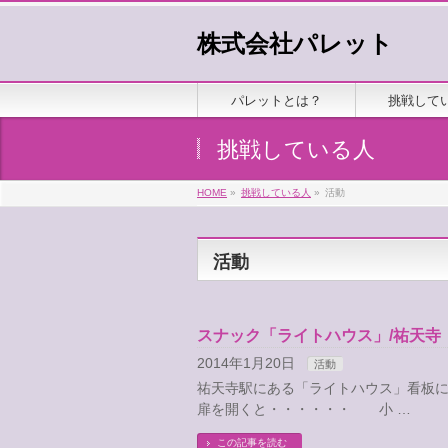
株式会社パレット
パレットとは？
挑戦して
挑戦している人
HOME
»
挑戦している人
»
活動
活動
スナック「ライトハウス」/祐天寺
2014年1月20日
活動
祐天寺駅にある「ライトハウス」看
扉を開くと・・・・・・ 小 …
この記事を読む