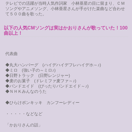
テレビでの活躍が当時人気作詞家 小林亜星の目に留まり、ＣＭ
ソングやアニメソング、小林亜星さんが手がけた楽曲など合わせ
て５００曲を歌った。
以下の人気CMソングは実はかおりさんが歌っていた！100
曲以上！
代表曲
◆丸大ハンバーグ (ハイデハイデフレハイデホ～♪)
◆ミロ (強い子の～ミロ♪)
◆日野トラック (日野レンジャー)
◆麦のお菓子 (ドレミファ麦ファ～♪)
◆バンドエイド (ぴったりバンドエイド～♪)
◆ＮＨＫみんなのうた
◆ひらけポンキッキ カンフーレディー
・・・・・などなど
「かおりさんの話」