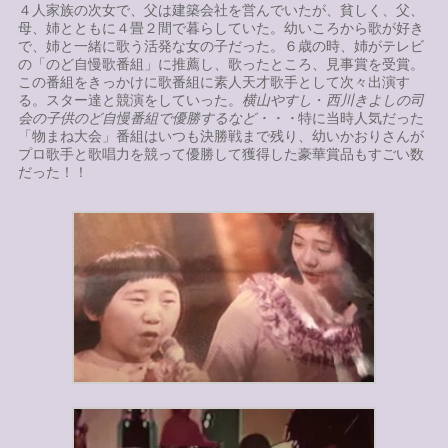
４人家族の次女で、父は建築会社を営んでいたが、貧しく、父、
母、姉とともに４畳２間で暮らしていた。幼いころから歌が好き
で、姉と一緒に歌う活発な女の子だった。６歳の時、姉がテレビ
の「のど自慢歌番組」に推薦し、歌ったところ、見事賞を受賞。
この番組をきっかけに歌番組に素人天才歌手として次々出演す
る。スター達と競演をしていった。
横山やすし
・
西川きよしの司
会の子供のど自慢番組で優勝するなど・・・
特に当時人気だった
「物まね大会」番組はいつも決勝戦まで残り、幼いかおりさんが
プロ歌手と歌唱力を競って優勝して獲得した豪華賞品もすごい数
だった！！