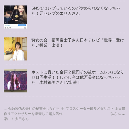
SNSでセレブっているのがやめられなくなっちゃ
た！元セレブのエリカさん
狩女の会 福岡富士子さん日本テレビ「世界一受け
たい授業」出演！
ホストに貢いだ金額２億円その後ホームレスになり
ゼロ円生活！！しかし今は億万長者になっちゃっ
た 木村都美さんTV出演！
←
金融関係の会社の秘書をしながら 手
プロスケーター最多メダリスト 上田貴
作りアクセサリーを販売して超人気作
弘さん
→
家に！ 太田さん