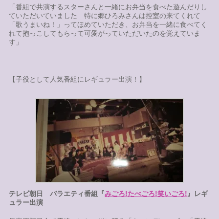
「番組で共演するスターさんと一緒にお弁当を食べた遊んだりし
ていただいていました 特に郷ひろみさんは控室の来てくれて
「歌うまいね！」ってほめていただき、お弁当を一緒に食べてく
れて抱っこしてもらって可愛がっていただいたのを覚えていま
す」
【子役として人気番組にレギュラー出演！】
テレビ朝日
バラエティ番組
『
みごろ!
たべごろ!
笑いごろ!
』レギ
ュラー出演