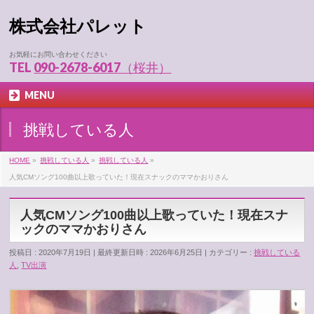
株式会社パレット
お気軽にお問い合わせください
TEL
090-2678-6017（桜井）
MENU
挑戦している人
HOME
»
挑戦している人
»
挑戦している人
»
人気CMソング100曲以上歌っていた！現在スナックのママかおりさん
人気CMソング100曲以上歌っていた！現在スナ
ックのママかおりさん
投稿日 : 2020年7月19日
最終更新日時 : 2026年6月25日
カテゴリー :
挑戦している
人
,
TV出演