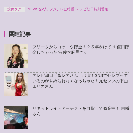
投稿タグ
NEWSな2人
,
フジテレビ特番
,
テレビ朝日特別番組
関連記事
フリータからコツコツ貯金！２５年かけて １億円貯
金しちゃった 波佐本麻里さん
テレビ朝日「激レアさん」出演！SNSでセレブって
いるのがやめられなくなっちゃた！元セレブの平山
エリカさん
リキッドライトアーチストを目指して修業中！ 因幡
さん