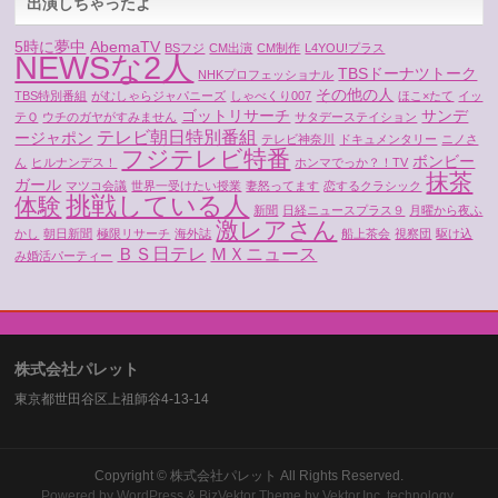
出演しちゃったよ
5時に夢中
AbemaTV
BSフジ
CM出演
CM制作
L4YOU!プラス
NEWSな2人
TBSドーナツトーク
NHKプロフェッショナル
その他の人
TBS特別番組
がむしゃらジャパニーズ
しゃべくり007
ほこ×たて
イッ
ゴットリサーチ
サンデ
テＱ
ウチのガヤがすみません
サタデーステイション
テレビ朝日特別番組
ージャポン
テレビ神奈川
ドキュメンタリー
ニノさ
フジテレビ特番
ボンビー
ん
ヒルナンデス！
ホンマでっか？！TV
抹茶
ガール
マツコ会議
世界一受けたい授業
妻怒ってます
恋するクラシック
挑戦している人
体験
新聞
日経ニュースプラス９
月曜から夜ふ
激レアさん
かし
朝日新聞
極限リサーチ
海外誌
船上茶会
視察団
駆け込
ＢＳ日テレ
ＭＸニュース
み婚活パーティー
株式会社パレット
東京都世田谷区上祖師谷4-13-14
Copyright ©
株式会社パレット
All Rights Reserved.
Powered by
WordPress
&
BizVektor Theme
by
Vektor,Inc.
technology.