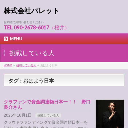
株式会社パレット
お気軽にお問い合わせください
TEL
090-2678-6017（桜井）
MENU
挑戦している人
HOME
»
挑戦している人
»
おはよう日本
タグ : おはよう日本
クラファンで資金調達額日本一！！ 野口
良介さん
2025年10月1日
挑戦している人
クラウドファンディングで資金調達額日本一を