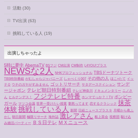
活動 (30)
TV出演 (63)
挑戦している人 (19)
出演しちゃったよ
5時に夢中
AbemaTV
BSフジ
CM出演
CM制作
L4YOU!プラス
NEWSな2人
TBSドーナツトーク
NHKプロフェッショナル
その他の人
TBS特別番組
がむしゃらジャパニーズ
しゃべくり007
ほこ×たて
イッ
ゴットリサーチ
サンデ
テＱ
ウチのガヤがすみません
サタデーステイション
テレビ朝日特別番組
ージャポン
テレビ神奈川
ドキュメンタリー
ニノさ
フジテレビ特番
ボンビー
ん
ヒルナンデス！
ホンマでっか？！TV
抹茶
ガール
マツコ会議
世界一受けたい授業
妻怒ってます
恋するクラシック
挑戦している人
体験
新聞
日経ニュースプラス９
月曜から夜ふ
激レアさん
かし
朝日新聞
極限リサーチ
海外誌
船上茶会
視察団
駆け込
ＢＳ日テレ
ＭＸニュース
み婚活パーティー