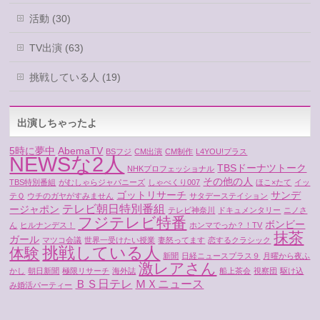
活動 (30)
TV出演 (63)
挑戦している人 (19)
出演しちゃったよ
5時に夢中
AbemaTV
BSフジ
CM出演
CM制作
L4YOU!プラス
NEWSな2人
TBSドーナツトーク
NHKプロフェッショナル
その他の人
TBS特別番組
がむしゃらジャパニーズ
しゃべくり007
ほこ×たて
イッ
ゴットリサーチ
サンデ
テＱ
ウチのガヤがすみません
サタデーステイション
テレビ朝日特別番組
ージャポン
テレビ神奈川
ドキュメンタリー
ニノさ
フジテレビ特番
ボンビー
ん
ヒルナンデス！
ホンマでっか？！TV
抹茶
ガール
マツコ会議
世界一受けたい授業
妻怒ってます
恋するクラシック
挑戦している人
体験
新聞
日経ニュースプラス９
月曜から夜ふ
激レアさん
かし
朝日新聞
極限リサーチ
海外誌
船上茶会
視察団
駆け込
ＢＳ日テレ
ＭＸニュース
み婚活パーティー