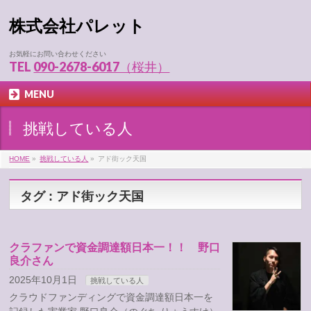
株式会社パレット
お気軽にお問い合わせください
TEL
090-2678-6017（桜井）
MENU
挑戦している人
HOME
»
挑戦している人
»
アド街ック天国
タグ : アド街ック天国
クラファンで資金調達額日本一！！ 野口
良介さん
2025年10月1日
挑戦している人
クラウドファンディングで資金調達額日本一を