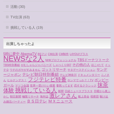
活動 (30)
TV出演 (63)
挑戦している人 (19)
出演しちゃったよ
5時に夢中
AbemaTV
BSフジ
CM出演
CM制作
L4YOU!プラス
NEWSな2人
TBSドーナツトーク
NHKプロフェッショナル
その他の人
TBS特別番組
がむしゃらジャパニーズ
しゃべくり007
ほこ×たて
イッ
ゴットリサーチ
サンデ
テＱ
ウチのガヤがすみません
サタデーステイション
テレビ朝日特別番組
ージャポン
テレビ神奈川
ドキュメンタリー
ニノさ
フジテレビ特番
ボンビー
ん
ヒルナンデス！
ホンマでっか？！TV
抹茶
ガール
マツコ会議
世界一受けたい授業
妻怒ってます
恋するクラシック
挑戦している人
体験
新聞
日経ニュースプラス９
月曜から夜ふ
激レアさん
かし
朝日新聞
極限リサーチ
海外誌
船上茶会
視察団
駆け込
ＢＳ日テレ
ＭＸニュース
み婚活パーティー