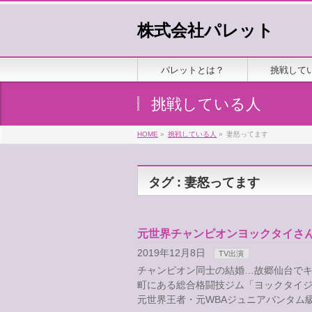
株式会社パレット
パレットとは？
挑戦して
挑戦している人
HOME
»
挑戦している人
»
妻怒ってます
タグ : 妻怒ってます
元世界チャンピオンヨックタイさ
2019年12月8日
TV出演
チャンピオン同士の結婚…故郷仙台でキ
町にある総合格闘技ジム「ヨックタイジ
元世界王者・元WBAジュニアバンタム