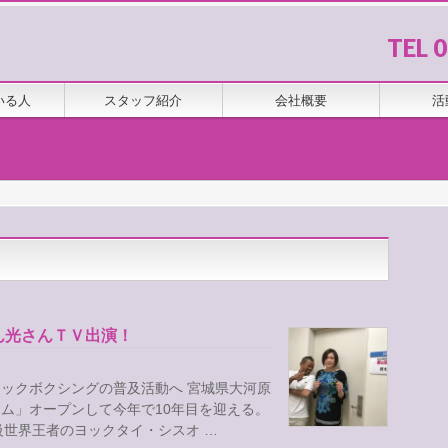
TEL 
いる人
スタッフ紹介
会社概要
活
ん光さんＴＶ出演！
ックボクシングの普及活動へ 宮城県大河原
ム」オープンして今年で10年目を迎える。
級世界王者のヨックタイ・シスオ …