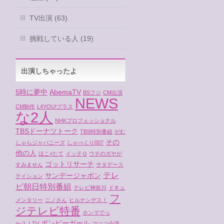
TV出演 (63)
挑戦している人 (19)
出演しちゃったよ
5時に夢中
AbemaTV
BSフジ
CM出演
NEWS
CM制作
L4YOU!プラス
な2人
NHKプロフェッショナル
TBSドーナツトーク
TBS特別番組
がむ
その
しゃらジャパニーズ
しゃべくり007
他の人
ほこ×たて
イッテＱ
ウチのガヤが
ゴットリサーチ
すみません
サタデース
テレ
サンデージャポン
テイション
ビ朝日特別番組
テレビ神奈川
ドキュ
フ
メンタリー
ニノさん
ヒルナンデス！
ジテレビ特番
ホンマでっ
ボンビーガール
か？！TV
マツコ会議