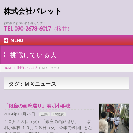
株式会社パレット
お気軽にお問い合わせください
TEL
090-2678-6017（桜井）
MENU
挑戦している人
HOME
»
挑戦している人
»
ＭＸニュース
タグ : ＭＸニュース
「銀座の画廊巡り」泰明小学校
2014年10月25日
活動
TV出演
１０月２８日（火）「銀座の画廊巡り」 泰
明小学校 １０月２８日（火）今年で６回目とな