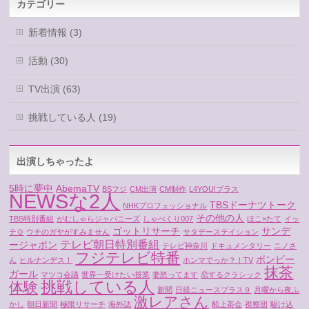
カテゴリー
新着情報 (3)
活動 (30)
TV出演 (63)
挑戦している人 (19)
出演しちゃったよ
5時に夢中
AbemaTV
BSフジ
CM出演
CM制作
L4YOU!プラス
NEWSな2人
TBSドーナツトーク
NHKプロフェッショナル
その他の人
TBS特別番組
がむしゃらジャパニーズ
しゃべくり007
ほこ×たて
イッ
ゴットリサーチ
サンデ
テＱ
ウチのガヤがすみません
サタデーステイション
テレビ朝日特別番組
ージャポン
テレビ神奈川
ドキュメンタリー
ニノさ
フジテレビ特番
ボンビー
ん
ヒルナンデス！
ホンマでっか？！TV
抹茶
ガール
マツコ会議
世界一受けたい授業
妻怒ってます
恋するクラシック
挑戦している人
体験
新聞
日経ニュースプラス９
月曜から夜ふ
激レアさん
かし
朝日新聞
極限リサーチ
海外誌
船上茶会
視察団
駆け込