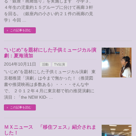
る「銀座・画廊巡り」を実施します 小学３、
４年生の児童約１５グループに分けて画廊３軒
を回る。（銀座内の小さい約２１件の画廊の見
学）今回 …
この記事を読む
“いじめ”を題材にした子供ミュージカル演
劇：夏海清加
2014年10月11日
活動
TV出演
“いじめ”を題材にした子供ミュージカル演劇 東
京都推奨「演劇」は今まで無かった！（推奨図
書や推奨映画は多数ある）・・・・そんな中
で、 ２０１２年４月に東京都で初の推奨演劇に
演目：「the NEW KID- …
この記事を読む
ＭＸニュース 「移住フェス」紹介されま
した！