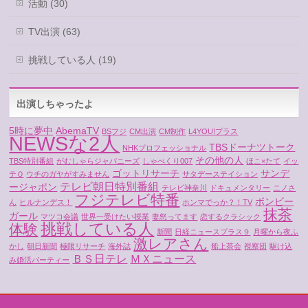
活動 (30)
TV出演 (63)
挑戦している人 (19)
出演しちゃったよ
5時に夢中
AbemaTV
BSフジ
CM出演
CM制作
L4YOU!プラス
NEWSな2人
TBSドーナツトーク
NHKプロフェッショナル
その他の人
TBS特別番組
がむしゃらジャパニーズ
しゃべくり007
ほこ×たて
イッ
ゴットリサーチ
サンデ
テＱ
ウチのガヤがすみません
サタデーステイション
テレビ朝日特別番組
ージャポン
テレビ神奈川
ドキュメンタリー
ニノさ
フジテレビ特番
ボンビー
ん
ヒルナンデス！
ホンマでっか？！TV
抹茶
ガール
マツコ会議
世界一受けたい授業
妻怒ってます
恋するクラシック
挑戦している人
体験
新聞
日経ニュースプラス９
月曜から夜ふ
激レアさん
かし
朝日新聞
極限リサーチ
海外誌
船上茶会
視察団
駆け込
ＢＳ日テレ
ＭＸニュース
み婚活パーティー