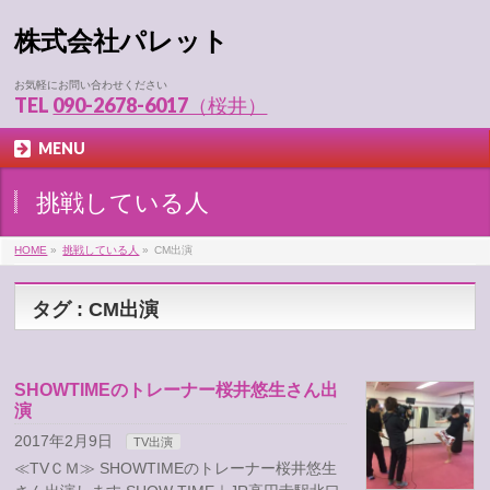
株式会社パレット
お気軽にお問い合わせください
TEL
090-2678-6017（桜井）
MENU
挑戦している人
HOME
»
挑戦している人
»
CM出演
タグ : CM出演
SHOWTIMEのトレーナー桜井悠生さん出
演
2017年2月9日
TV出演
≪TVＣＭ≫ SHOWTIMEのトレーナー桜井悠生