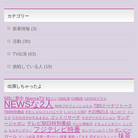
カテゴリー
新着情報 (3)
活動 (30)
TV出演 (63)
挑戦している人 (19)
出演しちゃったよ
5時に夢中
AbemaTV
BSフジ
CM出演
CM制作
L4YOU!プラス
NEWSな2人
TBSドーナツトーク
NHKプロフェッショナル
その他の人
TBS特別番組
がむしゃらジャパニーズ
しゃべくり007
ほこ×たて
イッ
ゴットリサーチ
サンデ
テＱ
ウチのガヤがすみません
サタデーステイション
テレビ朝日特別番組
ージャポン
テレビ神奈川
ドキュメンタリー
ニノさ
フジテレビ特番
ボンビー
ん
ヒルナンデス！
ホンマでっか？！TV
抹茶
ガール
マツコ会議
世界一受けたい授業
妻怒ってます
恋するクラシック