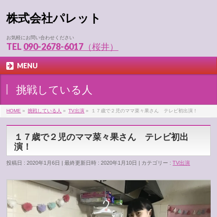
株式会社パレット
お気軽にお問い合わせください
TEL
090-2678-6017（桜井）
MENU
挑戦している人
HOME
»
挑戦している人
»
TV出演
»
１７歳で２児のママ菜々果さん テレビ初出演！
１７歳で２児のママ菜々果さん テレビ初出
演！
投稿日 : 2020年1月6日
最終更新日時 : 2020年1月10日
カテゴリー :
TV出演