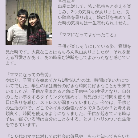
≪出産≫
出産に対して、怖い気持ちと会える楽
しみ、2つの気持ちがありました。長
い陣痛を乗り越え、娘の顔を初めて見
た時の気持ちは一生忘れられません。
『ママになってよかったこと』
子供が楽しそうにしている姿、寝顔を
見た時です。大変なことはもちろん沢山ありましたが、それを超
える可愛さがあり、あの時産む決断をしてよかったなと感じてい
ます。
『ママになっての苦労』
やはり、子育てを始めてから1番悩んだのは、時間の使い方につ
いてでした。学生の頃は自分の好きな時間に好きなことが出来て
いましたが、子供が産まれると急に子供中心の生活となり、自分
のしたい事をするタイミングが掴めず、育児だけに時間を使う毎
日に焦りを感じ、ストレスが溜まっていました。今では、子供と
の生活の中で、どこでネイルの勉強などをできるのか？と考え要
領良く、時間を使えるようになりました。子供が起きている時は
子供、寝ている時は自分のことをする。とメリハリのついた生活
をできています。
『１０代のママに対しての社会の偏見や もっと知ってもらいた