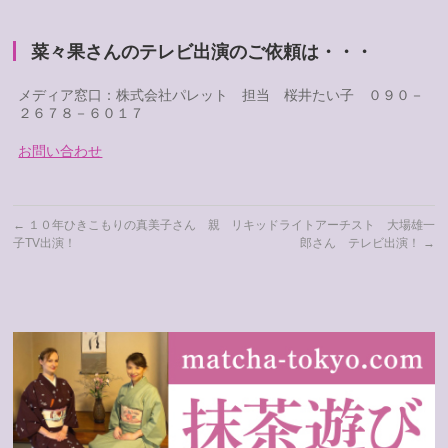
菜々果さんのテレビ出演のご依頼は・・・
メディア窓口：株式会社パレット 担当 桜井たい子 ０９０－
２６７８－６０１７
お問い合わせ
←
１０年ひきこもりの真美子さん 親
リキッドライトアーチスト 大場雄一
子TV出演！
郎さん テレビ出演！
→