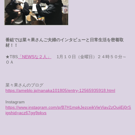
番組では菜々果さんご夫婦のインタビューと日常生活を密着取
材！！
★TBS
「NEWSな２人」
1月１０日（金曜日）２４時５０分～
ＯＡ
菜々果さんのブログ
https://ameblo.jp/nanaka101805/entry-12565935918.html
Instagram
https://www.instagram.com/p/B7H1mpkJezceikVieViav2zOujiEj0rSX
igshid=acz67gg9pkvs