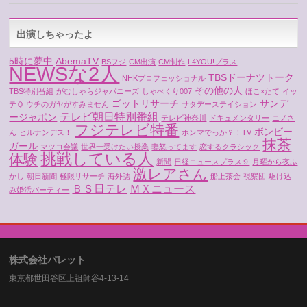
出演しちゃったよ
5時に夢中
AbemaTV
BSフジ
CM出演
CM制作
L4YOU!プラス
NEWSな2人
TBSドーナツトーク
NHKプロフェッショナル
その他の人
TBS特別番組
がむしゃらジャパニーズ
しゃべくり007
ほこ×たて
イッ
ゴットリサーチ
サンデ
テＱ
ウチのガヤがすみません
サタデーステイション
テレビ朝日特別番組
ージャポン
テレビ神奈川
ドキュメンタリー
ニノさ
フジテレビ特番
ボンビー
ん
ヒルナンデス！
ホンマでっか？！TV
抹茶
ガール
マツコ会議
世界一受けたい授業
妻怒ってます
恋するクラシック
挑戦している人
体験
新聞
日経ニュースプラス９
月曜から夜ふ
激レアさん
かし
朝日新聞
極限リサーチ
海外誌
船上茶会
視察団
駆け込
ＢＳ日テレ
ＭＸニュース
み婚活パーティー
株式会社パレット
東京都世田谷区上祖師谷4-13-14