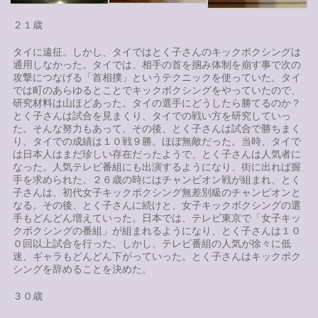
２１歳
タイに遠征。しかし、タイではとく子さんのキックボクシングは
通用しなかった。タイでは、相手の首を掴み体制を崩す事で次の
攻撃につなげる「首相撲」というテクニックを使っていた。タイ
では町のあらゆるとことでキックボクシングをやっていたので、
研究材料は山ほどあった。タイの選手にどうしたら勝てるのか？
とく子さんは試合を見まくり、タイでの戦い方を研究していっ
た。そんな努力もあって、その後、とく子さんは試合で勝ちまく
り、タイでの成績は１０戦９勝。ほぼ無敵だった。当時、タイで
は日本人はまだ珍しい存在だったようで、とく子さんは人気者に
なった。人気テレビ番組にも出演するようになり、街に出れば握
手を求められた。２６歳の時にはチャンピオン戦が組まれ、とく
子さんは、初代女子キックボクシング無差別級のチャンピオンと
なる。その後、とく子さんに続けと、女子キックボクシングの選
手もどんどん増えていった。日本では、テレビ東京で「女子キッ
クボクシングの番組」が組まれるようになり、とく子さんは１０
０回以上試合を行った。しかし、テレビ番組の人気が徐々に低
迷、ギャラもどんどん下がっていった。とく子さんはキックボク
シングを辞めることを決めた。
３０歳