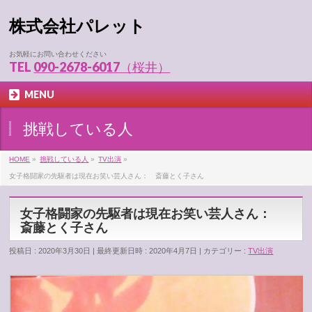
株式会社パレット
お気軽にお問い合わせください
TEL
090-2678-6017（桜井）
MENU
挑戦している人
HOME
»
挑戦している人
»
TV出演
»
女子格闘家の先駆者は現在お笑い芸人さん： 斎藤とく子さん
女子格闘家の先駆者は現在お笑い芸人さん：
斎藤とく子さん
投稿日 : 2020年3月30日
最終更新日時 : 2020年4月7日
カテゴリー :
TV出演