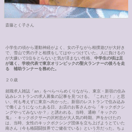
斎藤とく子さん
小学生の頃から運動神経がよく、女の子ながら相撲遊びが大好き
で、雪山で男の子と相撲をしてはやっつけていた。人に負けるの
が大嫌いで1位をとらないと気が済まない性格。
中学生の頃は足
が速く、学校代表で東京オリンピックの聖火ランナーの後ろを走
る 補助ランナーを務めた。
２０歳
就職求人雑誌「an」をぺらぺらめくりながら、東京・新宿の住み
込みレストランの求人募集の記事を見つける。「これだ！」と思
い、何も考えずに東京へ向かった。新宿のレストランで住み込み
で働くようになったある日、お店のお客さんから「キックボクシ
ングやってみないか？」と誘われる。当時、通称『キックの
鬼』・キックボクサーの沢村忠が大人気の時期。声をかけたの
は、当時、女性のキックボクシング団体を立ち上げようとていた
南さん（今も格闘闘技界でご健在でいる）という方だった。ちょ