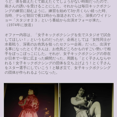
うど、体を鍛えたくて鍛えたくてしょうがない時期だったので、
南さんの誘いを受けることにした。それからは毎日キックボクシ
ングの練習に励むように。練習を始めて3か月くらい経った時、
当時、テレビ朝日で夜11時から放送されていた、深夜のワイドシ
ョー「スタジオ２３」という番組から出演オフォーが来た。
（1974年に放送）
オファー内容は、「女子キックボクシングを生でスタジオで試合
してほしい！」というものだったが、企画としては「女性同士が
水着戦う、深夜のお色気を狙ったセクシー企画」だった。出演す
る事になったとく子さんは、お色気どころかものすごい勢いで相
手をぼっこぼっこにした。それが、女子キックボクシングの存在
が日本で一挙に広まった瞬間だった。周囲も「とく子さんならや
れる！女子キックボクシングの団体を立ち上げよう！とく子さん
をスター選手にしていこう！と騒ぎ立て、女子キックボクシング
の団体が作られるようになった。