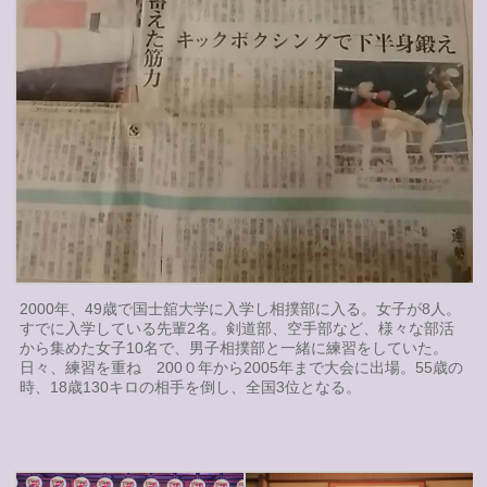
2000年、49歳で国士舘大学に入学し相撲部に入る。女子が8人。
すでに入学している先輩2名。剣道部、空手部など、様々な部活
から集めた女子10名で、男子相撲部と一緒に練習をしていた。
日々、練習を重ね 200０年から2005年まで大会に出場。55歳の
時、18歳130キロの相手を倒し、全国3位となる。