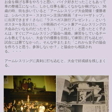
お金を稼げる事をやろうと思い、バイク好きだったこともあって
車の整備工になった。しかし仕事も厳しくなかなか稼げない。36
歳の時、街を歩いていると「アームレスリング大会開催！優勝者
は、シルベスター・スタローン主演の映画『オーバーザトップ』
に出演できます！さらに『ラスベガス旅行プレゼント』」という
ポスターを見かけた。（※映画のイベント兼アームレスリングの
大会みたいなものだったそう。）「これだ！」と思ったとく子さ
んは、すぐにアームレスリング協会へ連絡。練習をしているチー
ムを教えてもらい、大会での優勝を目指して練習に打ち込むが、
試合には勝てなかった。そんな中またまた「これから女子の協会
を作ろうと思う。参加しないか？」と協会から相談され
る。・・・
アームレスリングに真剣に打ち込むと、大会で好成績を残しまく
る。