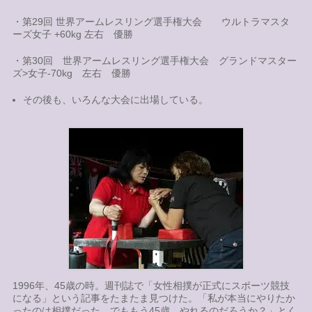
・第29回 世界アームレスリング選手権大会 ウルトラマスタ
ーズ女子 +60kg 左右 優勝
・第30回 世界アームレスリング選手権大会 グランドマスター
ズ>女子-70kg 左右 優勝
その後も、いろんな大会に出場している。
1996年、45歳の時。週刊誌で「女性相撲が正式にスポーツ競技
になる」という記事をたまたま見つけた。「私が本当にやりたか
ったのは相撲だった。でももう45歳、やれるのだろうか？」とく