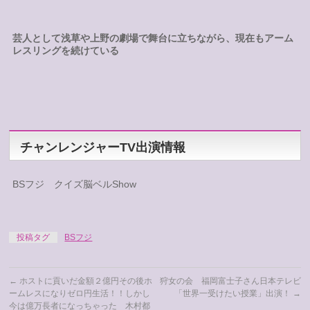
芸人として浅草や上野の劇場で舞台に立ちながら、現在もアーム
レスリングを続けている
チャンレンジャーTV出演情報
BSフジ クイズ脳ベルShow
投稿タグ
BSフジ
←
ホストに貢いだ金額２億円その後ホ
狩女の会 福岡富士子さん日本テレビ
ームレスになりゼロ円生活！！しかし
「世界一受けたい授業」出演！
→
今は億万長者になっちゃった 木村都