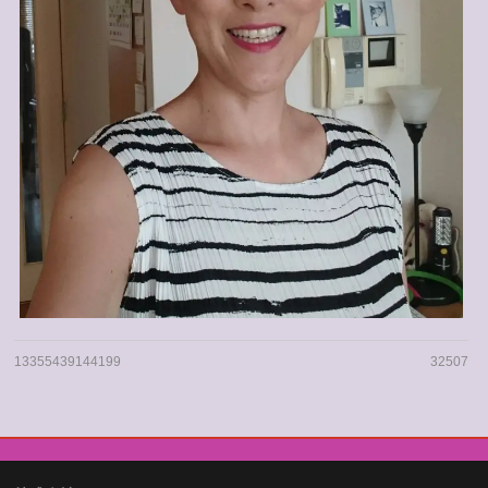
13355439144199
32507