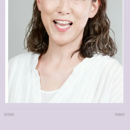
32506
33862