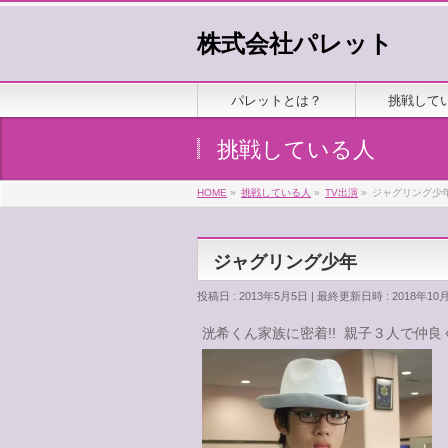
株式会社パレット
パレットとは？
挑戦して
挑戦している人
HOME
»
挑戦している人
»
TV出演
»
ジャグリング少
ジャグリング少年
投稿日 : 2013年5月5日
最終更新日時 : 2018年10
洸希くん家族に密着!! 親子３人で仲