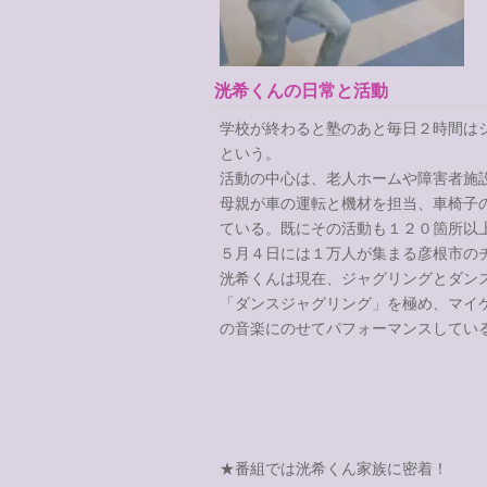
洸希くんの日常と活動
学校が終わると塾のあと毎日２時間は
という。
活動の中心は、老人ホームや障害者施
母親が車の運転と機材を担当、車椅子
ている。既にその活動も１２０箇所以
５月４日には１万人が集まる彦根市の
洸希くんは現在、ジャグリングとダン
「ダンスジャグリング」を極め、マイ
の音楽にのせてパフォーマンスしてい
★番組では洸希くん家族に密着！