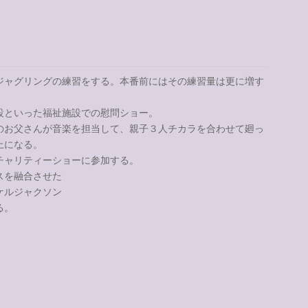
ジャグリングの練習をする。本番前にはその練習量は更に増す
設といった福祉施設での慰問ショー。
のお父さんが音楽を担当して、親子３人チカラを合わせて廻っ
上になる。
チャリティーショーに参加する。
スを融合させた
ケルジャクソン
る。