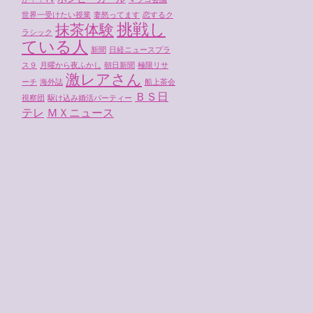
世界一受けたい授業
妻怒ってます
恋するク
挑戦し
抹茶体験
ラシック
ている人
新聞
日経ニュースプラ
ス９
月曜から夜ふかし
朝日新聞
極限リサ
激レアさん
ーチ
海外誌
船上茶会
ＢＳ日
視察団
駆け込み婚活パーティー
テレ
ＭＸニュース