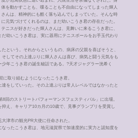
度か危篤状態に追い込まれ、入院生活を余儀なくされた。身
体を動かすことも、喋ることも不自由になってしまった輝人
さんは、精神的にも酷く落ち込んでしまっていた。そんな時
に元気づけてくれるのは、まだ幼いこうき君の存在だった。
テニスが好きだった輝人さんは、見舞いに来るこうき君に、
まだ幼いこうき君は、実に器用にテニスボールをお手玉代わり
したという。それからというもの、病床の父親を喜ばそうと、
。そしてその上達ぶりに輝人さんは喜び、病気と闘う元気をも
ー少年こうき君の誕生秘話である。?天才ジャグラー洸希く
練習に取り組むようになったこうき君。
上達をしていった。その上達ぶりは常人レベルではなかったと
21第8回のストリートパフォーマンスフェスティバル」に出場。
抑え、キャリア10カ月の10歳で、見事グランプリを受賞し
元大津市の観光PR大使に任命された。
になったこうき君は、地元滋賀県で加速度的に実力と認知度を