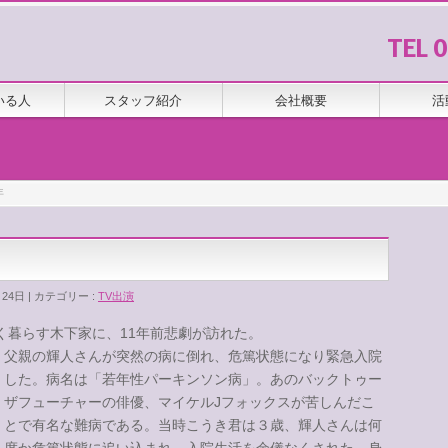
TEL 
いる人
スタッフ紹介
会社概要
活
年
月24日
カテゴリー :
TV出演
良く暮らす木下家に、11年前悲劇が訪れた。
父親の輝人さんが突然の病に倒
れ、危篤状態になり緊急入院
した。病名は「若年性パーキンソン病」。あのバックトゥー
ザフューチャーの俳優、マイケルJフォックスが苦しんだこ
とで有名な難病である。当時こうき君は３歳、輝人さんは何