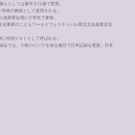
、個人としては最年少11歳で受賞。
小学校の教材として使用される。
バル滋賀県会場に小学生で参加。
伝統文化事業のこどもワールドフェスティバル県立文化産業交流
勝に特別ゲストとして呼ばれる。
の記録会では、５枚のリングを操る種目で日本記録を更新。日本