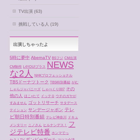
TV出演 (63)
挑戦している人 (19)
出演しちゃったよ
5時に夢中
AbemaTV
BSフジ
CM出演
NEWS
CM制作
L4YOU!プラス
な2人
NHKプロフェッショナル
TBSドーナツトーク
TBS特別番組
がむ
その
しゃらジャパニーズ
しゃべくり007
他の人
ほこ×たて
イッテＱ
ウチのガヤが
ゴットリサーチ
すみません
サタデース
テレ
サンデージャポン
テイション
ビ朝日特別番組
テレビ神奈川
ドキュ
フ
メンタリー
ニノさん
ヒルナンデス！
ジテレビ特番
ホンマでっ
ボンビーガール
か？！TV
マツコ会議