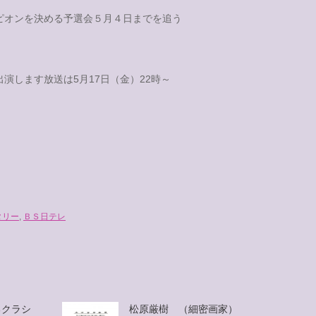
ピオンを決める予選会５月４日までを追う
演します放送は5月17日（金）22時～
タリー
,
ＢＳ日テレ
るクラシ
松原厳樹 （細密画家）