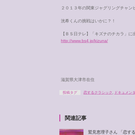
２０１３年の関東ジャグリングチャン
洸希くんの挑戦はいかに？！
【ＢＳ日テレ】「キズナのチカラ」に出
http://www.bs4.jp/kizuna/
滋賀県大津市在住
投稿タグ
恋するクラシック
,
ドキュメン
関連記事
鷲見恵理子さん 「恋す