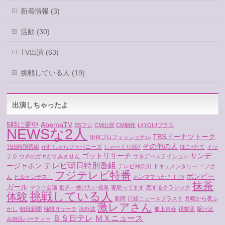
新着情報 (3)
活動 (30)
TV出演 (63)
挑戦している人 (19)
出演しちゃったよ
5時に夢中
AbemaTV
BSフジ
CM出演
CM制作
L4YOU!プラス
NEWSな2人
TBSドーナツトーク
NHKプロフェッショナル
その他の人
TBS特別番組
がむしゃらジャパニーズ
しゃべくり007
ほこ×たて
イッ
ゴットリサーチ
サンデ
テＱ
ウチのガヤがすみません
サタデーステイション
テレビ朝日特別番組
ージャポン
テレビ神奈川
ドキュメンタリー
ニノさ
フジテレビ特番
ボンビー
ん
ヒルナンデス！
ホンマでっか？！TV
抹茶
ガール
マツコ会議
世界一受けたい授業
妻怒ってます
恋するクラシック
挑戦している人
体験
新聞
日経ニュースプラス９
月曜から夜ふ
激レアさん
かし
朝日新聞
極限リサーチ
海外誌
船上茶会
視察団
駆け込
ＢＳ日テレ
ＭＸニュース
み婚活パーティー