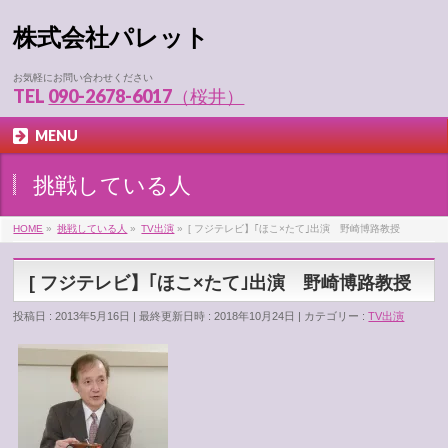
株式会社パレット
お気軽にお問い合わせください
TEL
090-2678-6017（桜井）
MENU
挑戦している人
HOME
»
挑戦している人
»
TV出演
»
[ フジテレビ】｢ほこ×たて｣出演 野崎博路教授
[ フジテレビ】｢ほこ×たて｣出演 野崎博路教授
投稿日 : 2013年5月16日
最終更新日時 : 2018年10月24日
カテゴリー :
TV出演