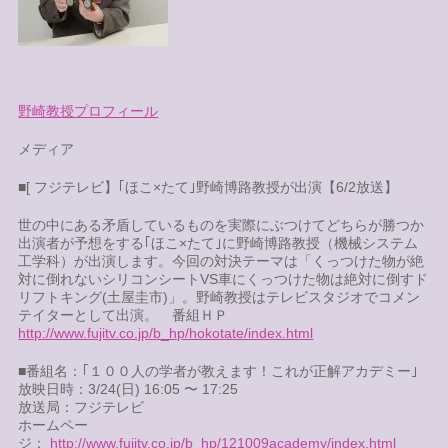
野崎教授プロフィール
メディア
■[ フジテレビ】｢ほこ×たて｣野崎博路教授が出演【6/2放送】
世の中にある矛盾しているものを実際にぶつけてどちらが勝つか
出演者が予想をする｢ほこ×たて｣に野崎博路教授（機械システム
工学科）が出演します。今回の対決テーマは「くっつけた物が絶
対に倒れないシリコンシートVS車にくっつけた物は絶対に倒すド
リフトキング(土屋圭市)」。野崎教授はテレビスタジオでコメン
テイターとして出演。 番組ＨＰ
http://www.fujitv.co.jp/b_hp/hokotate/index.html
■番組名：｢１００人の学者が教えます！これが正解アカデミー｣
放映日時：3/24(日) 16:05 〜 17:25
放送局：フジテレビ
ホームペー
ジ：
http://www.fujitv.co.jp/b_hp/121009academy/index.html