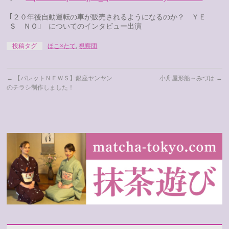
｢２０年後自動運転の車が販売されるようになるのか？ ＹＥ
Ｓ ＮＯ｣ についてのインタビュー出演
投稿タグ
ほこ×たて
,
視察団
←
【パレットＮＥＷＳ】銀座ヤンヤン
小舟屋形船～みづは
→
のチラシ制作しました！