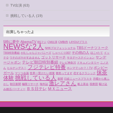
TV出演 (63)
挑戦している人 (19)
出演しちゃったよ
5時に夢中
AbemaTV
BSフジ
CM出演
CM制作
L4YOU!プラス
NEWSな2人
TBSドーナツトーク
NHKプロフェッショナル
その他の人
TBS特別番組
がむしゃらジャパニーズ
しゃべくり007
ほこ×たて
イッ
ゴットリサーチ
サンデ
テＱ
ウチのガヤがすみません
サタデーステイション
テレビ朝日特別番組
ージャポン
テレビ神奈川
ドキュメンタリー
ニノさ
フジテレビ特番
ボンビー
ん
ヒルナンデス！
ホンマでっか？！TV
抹茶
ガール
マツコ会議
世界一受けたい授業
妻怒ってます
恋するクラシック
挑戦している人
体験
新聞
日経ニュースプラス９
月曜から夜ふ
激レアさん
かし
朝日新聞
極限リサーチ
海外誌
船上茶会
視察団
駆け込
ＢＳ日テレ
ＭＸニュース
み婚活パーティー