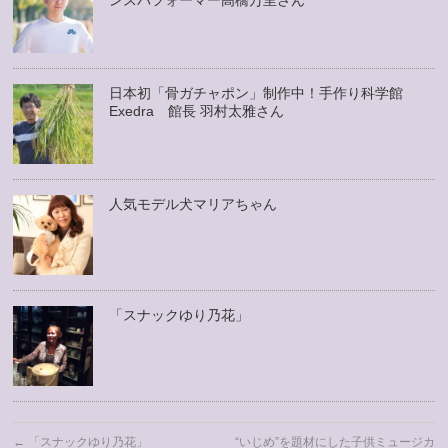
ンスパフォーマー高橋万里さん
日本初「骨ガチャポン」制作中！手作り科学館
Exedra 館長 羽村太雅さん
人気モデル犬マリアちゃん
「スナックゆり乃花」
←
「スナックゆり乃花」
“いじめ”を題材にした子供ミュージカ