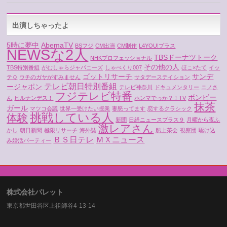
出演しちゃったよ
5時に夢中
AbemaTV
BSフジ
CM出演
CM制作
L4YOU!プラス
NEWSな2人
TBSドーナツトーク
NHKプロフェッショナル
その他の人
TBS特別番組
がむしゃらジャパニーズ
しゃべくり007
ほこ×たて
イッ
ゴットリサーチ
サンデ
テＱ
ウチのガヤがすみません
サタデーステイション
テレビ朝日特別番組
ージャポン
テレビ神奈川
ドキュメンタリー
ニノさ
フジテレビ特番
ボンビー
ん
ヒルナンデス！
ホンマでっか？！TV
抹茶
ガール
マツコ会議
世界一受けたい授業
妻怒ってます
恋するクラシック
挑戦している人
体験
新聞
日経ニュースプラス９
月曜から夜ふ
激レアさん
かし
朝日新聞
極限リサーチ
海外誌
船上茶会
視察団
駆け込
ＢＳ日テレ
ＭＸニュース
み婚活パーティー
株式会社パレット
東京都世田谷区上祖師谷4-13-14