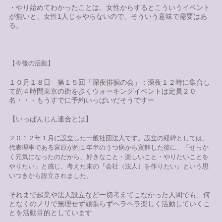
・やり始めてわかったことは、女性からするとこういうイベント
が無いと、女性1人じゃやらないので、そういう意味で需要はあ
る。
【今後の活動
】
１０月１８日 第１５回「深夜徘徊の会」：深夜１２時に
集合し
て約４時間東京の街を歩くウォーキングイベントは
定員２０
名・・・もうすでに予約いっぱいだそうですー
【いっぱんじん連合とは】
２０１２年１月に設立した一般社団法人です。設立の経緯としては、
代表理事である宮原が約１年半のうつ病から寛解した後に、「せっか
く元気になったのだから、好きなこと・楽しいこと・やりたいことを
やりたい」と感じ、考えた末の『会社（法人）を作りたい』という思
いつきから設立されました。
それまで起業や法人設立など一切考えてこなかった人間でも、何
となくのノリで無理せず頑張らずヘラヘラ楽しく活動していくこ
とを活動目的としています