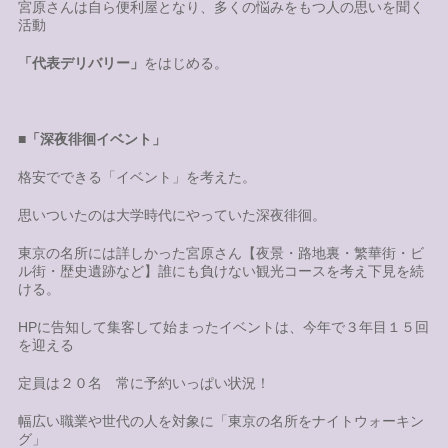
宮原さんは自ら便利屋となり、多くの悩みをもつ人の思いを聞く
活動
「代表デリバリー」
をはじめる。
■
「深夜徘徊イベント」
格安でできる「イベント」を考えた。
思いついたのは大学時代にやっていた深夜徘徊。
東京の名所には詳しかった宮原さん【夜景・路地裏・繁華街・ビ
ル街・歴史遺跡など】誰にも負けない観光コースを考え下見を続
ける。
HPに告知して集客して始まったイベントは、今年で３年目１５回
を迎える
定員は２０名 常に予約いっぱい状況！
幅広い職業や世代の人を対象に「東京の名所をナイトウォーキン
グ」