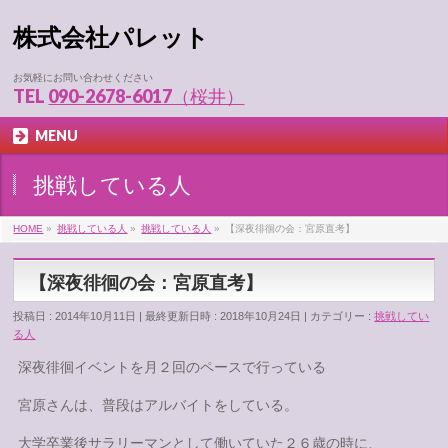
株式会社パレット
お気軽にお問い合わせください
TEL
090-2678-6017（桜井）
MENU
挑戦している人
HOME
»
挑戦している人
»
挑戦している人
»
【深夜徘徊の会：宮原直考】
【深夜徘徊の会：宮原直考】
投稿日 : 2014年10月11日
最終更新日時 : 2018年10月24日
カテゴリー :
挑戦してい
る人
深夜徘徊イベントを月２回のペースで行っている
宮原さんは、普段はアルバイトをしている。
大学卒業後サラリーマンとして働いていた２６歳の時に、