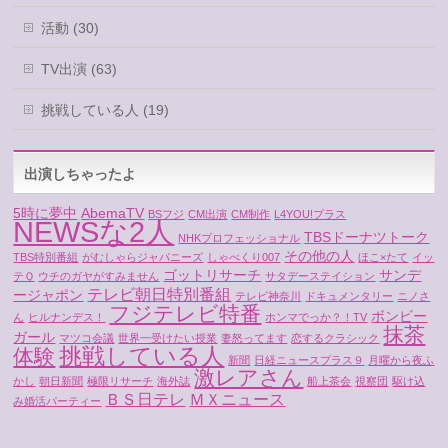
活動 (30)
TV出演 (63)
挑戦している人 (19)
出演しちゃったよ
5時に夢中
AbemaTV
BSフジ
CM出演
CM制作
L4YOU!プラス
NEWSな2人
TBSドーナツトーク
NHKプロフェッショナル
その他の人
TBS特別番組
がむしゃらジャパニーズ
しゃべくり007
ほこ×たて
イッ
ゴットリサーチ
サンデ
テＱ
ウチのガヤがすみません
サタデーステイション
テレビ朝日特別番組
ージャポン
テレビ神奈川
ドキュメンタリー
ニノさ
フジテレビ特番
ボンビー
ん
ヒルナンデス！
ホンマでっか？！TV
抹茶
ガール
マツコ会議
世界一受けたい授業
妻怒ってます
恋するクラシック
挑戦している人
体験
新聞
日経ニュースプラス９
月曜から夜ふ
激レアさん
かし
朝日新聞
極限リサーチ
海外誌
船上茶会
視察団
駆け込
ＢＳ日テレ
ＭＸニュース
み婚活パーティー