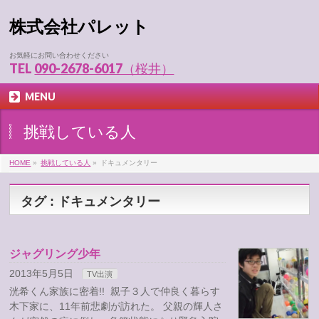
株式会社パレット
お気軽にお問い合わせください
TEL
090-2678-6017（桜井）
MENU
挑戦している人
HOME
»
挑戦している人
»
ドキュメンタリー
タグ : ドキュメンタリー
ジャグリング少年
2013年5月5日
TV出演
洸希くん家族に密着!! 親子３人で仲良く暮らす
木下家に、11年前悲劇が訪れた。 父親の輝人さ