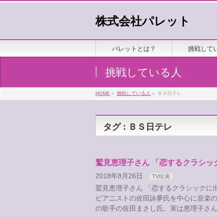
株式会社パレット
パレットとは？
挑戦して
挑戦している人
HOME
»
挑戦している人
»
ＢＳ日テレ
タグ : ＢＳ日テレ
鷲見恵理子さん 「恋するクラシッ
2018年8月26日
TV出演
鷲見恵理子さん 「恋するクラシックに
ピアニストの佐田詠夢氏を中心に音楽の
の歌手の佐田まさし氏、実は恵理子さん