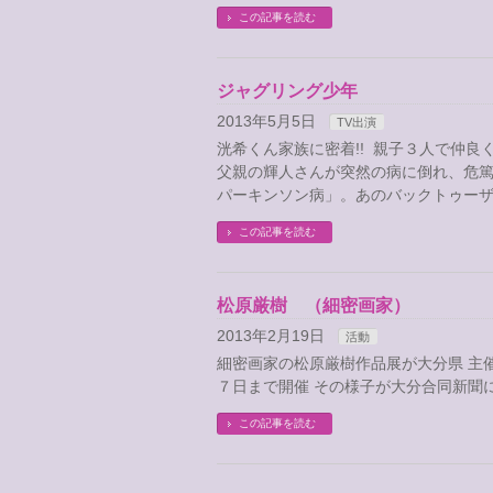
この記事を読む
ジャグリング少年
2013年5月5日
TV出演
洸希くん家族に密着!! 親子３人で仲良
父親の輝人さんが突然の病に倒れ、危
パーキンソン病」。あのバックトゥーザ
この記事を読む
松原厳樹 （細密画家）
2013年2月19日
活動
細密画家の松原厳樹作品展が大分県 主
７日まで開催 その様子が大分合同新聞
この記事を読む