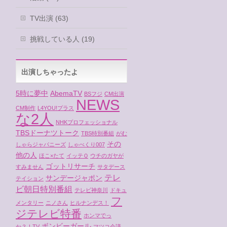
TV出演 (63)
挑戦している人 (19)
出演しちゃったよ
5時に夢中
AbemaTV
BSフジ
CM出演
NEWS
CM制作
L4YOU!プラス
な2人
NHKプロフェッショナル
TBSドーナツトーク
TBS特別番組
がむ
その
しゃらジャパニーズ
しゃべくり007
他の人
ほこ×たて
イッテＱ
ウチのガヤが
ゴットリサーチ
すみません
サタデース
テレ
サンデージャポン
テイション
ビ朝日特別番組
テレビ神奈川
ドキュ
フ
メンタリー
ニノさん
ヒルナンデス！
ジテレビ特番
ホンマでっ
ボンビーガール
か？！TV
マツコ会議