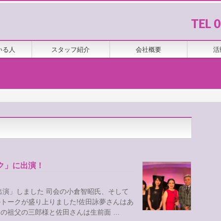
TEL 
いる人
スタッフ紹介
会社概要
活
ク」に出演！
出演」しました 司会の小倉智昭氏、そして
トークが盛り上りました!佐田詠夢さんはあ
の祖父の三郎様と佐田さんは生前面 …