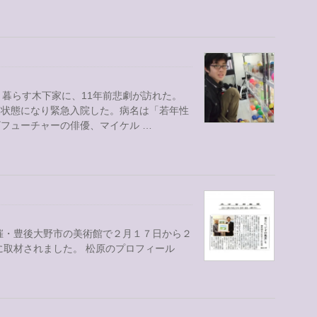
く暮らす木下家に、11年前悲劇が訪れた。
篤状態になり緊急入院した。病名は「若年性
フューチャーの俳優、マイケル …
催・豊後大野市の美術館で２月１７日から２
に取材されました。 松原のプロフィール