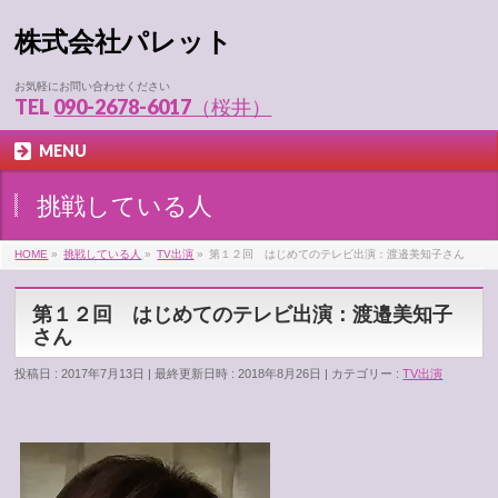
株式会社パレット
お気軽にお問い合わせください
TEL
090-2678-6017（桜井）
MENU
挑戦している人
HOME
»
挑戦している人
»
TV出演
»
第１２回 はじめてのテレビ出演：渡邉美知子さん
第１２回 はじめてのテレビ出演：渡邉美知子
さん
投稿日 : 2017年7月13日
最終更新日時 : 2018年8月26日
カテゴリー :
TV出演