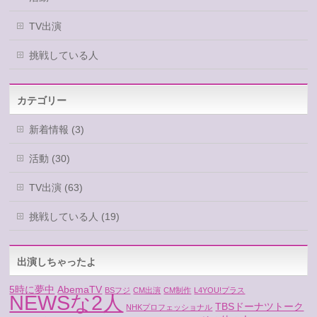
TV出演
挑戦している人
カテゴリー
新着情報 (3)
活動 (30)
TV出演 (63)
挑戦している人 (19)
出演しちゃったよ
5時に夢中
AbemaTV
BSフジ
CM出演
CM制作
L4YOU!プラス
NEWSな2人
TBSドーナツトーク
NHKプロフェッショナル