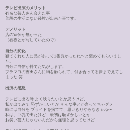
テレビ出演のメリット
有名な芸人さん会えた事
普段の生活にない経験が出来た事です。
デメリット
店の宣伝が無かった
（看板とか写していたので）
自分の変化
観てくれた人に品があって1番良かったね〜と褒めてもらいまし
た。
自分に自信が持てた気がします。
ブラマヨの吉田さんに胸を触られて、付き合ってる夢まで見てし
まった 笑
出演の感想
テレビに出る時 よく映りたいとか思うけど、
私が出てみて 恥ずかしいとか そんな事とか言ってちゃダメ
時には自分を プライドを捨てて、思いきりやらなきゃね〜
私は、巨乳で出たけど、最初は恥ずかしいとか
お笑い芸人じゃないんだから無理と思ってたけど