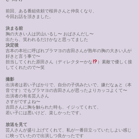
前回、ある番組依頼で桜井さんと仲良くなり、
今回お話を頂きました。
決まる前
胸の大きい人は沢山いるし〜 おばさんだし〜
出たら、笑われるだけかなと思ってました
決定後
吉本の本社に呼ばれブラマヨの吉田さんが熟年の胸の大きい人が
好きと言う事で〜
担当してくれた原田さん（ディレクターかな
）素敵で優しく接
してくれたので〜笑
撮影
出演者は若い子ばかりで、自分の子供みたいで、嫌だなぁと（本
音です）でもブラマヨの吉田さんが思ったよりカッコよくて〜
出演者の有名芸人さん
さすがですよね〜
吉田さんに胸を触られた時も、イジってくれて、
若い子には悪いけど、楽しかったです。
放送を見て
芸人さんが盛り上げてくれて、私が一番目立っていたしよい感じ
に映っていたので出演しつ良かったです