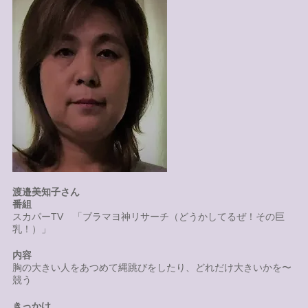
渡邉美知子さん
番組
スカパーTV 「ブラマヨ神リサーチ（どうかしてるぜ！その巨
乳！）」
内容
胸の大きい人をあつめて縄跳びをしたり、どれだけ大きいかを〜
競う
きっかけ