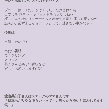
テレビ出演したい人へのアドバイス
プライド捨ててた。やけくそだったけどね〜笑
目立つ事 物事ハッキリ言える事も大切よね〜
桜井さんの様にリサーチの人と出会える事も 運も必要よね〜
誰もが、必ず来るからポーッとして、逃さない事かなぁ〜
今後は
出演したいです
出たい番組
モニタリング
スカッと
芸人さんと楽しい番組など〜
宜しくお願いします(^O^)
渡邉美知子さんはスナックのママさんです
「目立ちがりやな明るいママです。怒ったら怖いと言われてます
笑 」