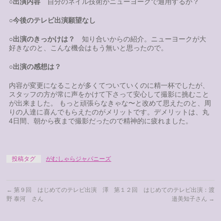
○出演内容
自分のネイル技術がニューヨークで通用するか？
○今後のテレビ出演願望なし
○出演のきっかけは？
知り合いからの紹介。ニューヨークが大
好きなのと、こんな機会はもう無いと思ったので。
○出演の感想は？
内容が変更になることが多くてついていくのに精一杯でしたが、
スタッフの方が常に声をかけて下さって安心して撮影に挑むこと
が出来ました。 もっと頑張らなきゃな〜と改めて思えたのと、周
りの人達に喜んでもらえたのがメリットです。デメリットは、丸
4日間、朝から夜まで撮影だったので精神的に疲れました。
投稿タグ
がむしゃらジャパニーズ
←
第９回 はじめてのテレビ出演 澤
第１２回 はじめてのテレビ出演：渡
野 泰河 さん
邉美知子さん
→