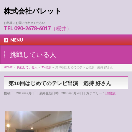
株式会社パレット
お気軽にお問い合わせください
TEL
090-2678-6017（桜井）
MENU
挑戦している人
HOME
»
挑戦している人
»
TV出演
»
第10回はじめてのテレビ出演 劔持 好さん
第10回はじめてのテレビ出演 劔持 好さん
投稿日 : 2017年7月6日
最終更新日時 : 2018年8月26日
カテゴリー :
TV出演