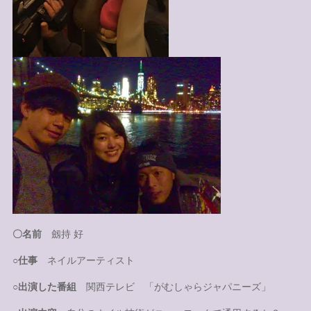
〇名前
劔持 好
○仕事
ネイルアーティスト
○出演した番組
関西テレビ 「がむしゃらジャパニーズ」