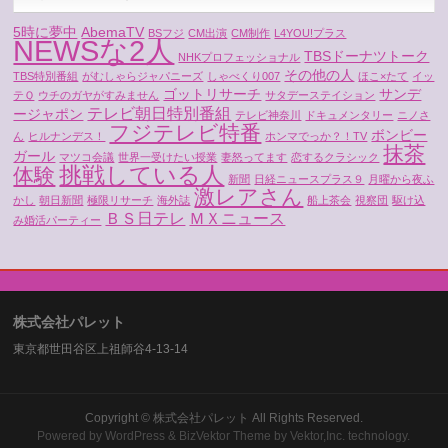
5時に夢中
AbemaTV
BSフジ
CM出演
CM制作
L4YOU!プラス
NEWSな2人
TBSドーナツトーク
NHKプロフェッショナル
その他の人
TBS特別番組
がむしゃらジャパニーズ
しゃべくり007
ほこ×たて
イッ
ゴットリサーチ
サンデ
テＱ
ウチのガヤがすみません
サタデーステイション
テレビ朝日特別番組
ージャポン
テレビ神奈川
ドキュメンタリー
ニノさ
フジテレビ特番
ボンビー
ん
ヒルナンデス！
ホンマでっか？！TV
抹茶
ガール
マツコ会議
世界一受けたい授業
妻怒ってます
恋するクラシック
挑戦している人
体験
新聞
日経ニュースプラス９
月曜から夜ふ
激レアさん
かし
朝日新聞
極限リサーチ
海外誌
船上茶会
視察団
駆け込
ＢＳ日テレ
ＭＸニュース
み婚活パーティー
株式会社パレット
東京都世田谷区上祖師谷4-13-14
Copyright ©
株式会社パレット
All Rights Reserved.
Powered by
WordPress
&
BizVektor Theme
by
Vektor,Inc.
technology.