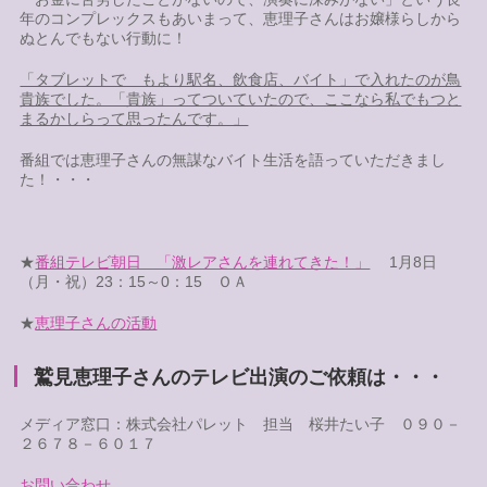
年のコンプレックスもあいまって、恵理子さんはお嬢様らしから
ぬとんでもない行動に！
「タブレットで もより駅名、飲食店、バイト」で入れたのが鳥
貴族でした。「貴族」ってついていたので、ここなら私でもつと
まるかしらって思ったんです。」
番組では恵理子さんの無謀なバイト生活を語っていただきまし
た！・・・
★
番組テレビ朝日 「激レアさんを連れてきた！」
1月8日
（月・祝）23：15～0：15 ＯＡ
★
恵理子さんの活動
鷲見恵理子さんのテレビ出演のご依頼は・・・
メディア窓口：株式会社パレット 担当 桜井たい子 ０９０－
２６７８－６０１７
お問い合わせ