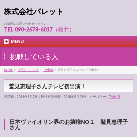
株式会社パレット
お気軽にお問い合わせください
TEL
090-2678-6017（桜井）
MENU
挑戦している人
HOME
»
挑戦している人
»
TV出演
»
鷲見恵理子さんテレビ初出演！
鷲見恵理子さんテレビ初出演！
投稿日 : 2018年1月7日
最終更新日時 : 2018年8月26日
カテゴリー :
TV出演
日本ヴァイオリン界のお嬢様NO１ 鷲見恵理子
さん