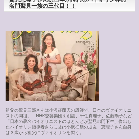
名門鷲見一族の三代目！！
祖父の鷲見三郎さんは小沢征爾氏の恩師で、日本のヴァイオリニ
ストの開祖。 NHK交響楽団を創設、千住真理子、佐藤陽子など
「日本の著名バイオリニストのほとんどが鷲見の門下生」傑出し
たバイオリン指導者さらに父は小沢征爾の朋友 恵理子さん自身
は３歳から祖父にヴァイオリンを習う。