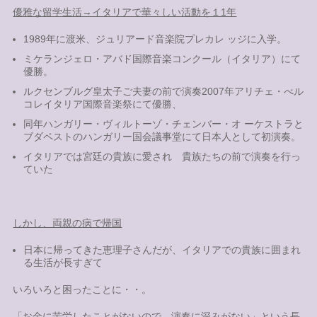
優雅な留学生活→イタリアで華々しい活動を１1年
1989年に渡米、ジュリアード音楽院プレカレ ッジに入学。
ミケランジェロ・アバド国際音楽コンクール（イタリア）にて
優勝。
ルクセンブルグ皇太子ご夫妻の前で演奏2007年アリチェ・べル
コレイタリア国際音楽祭にて優勝、
同年ハンガリー・ヴィルトーゾ・チェンバー・オ ーケストラと
ブダペストのハンガリー国会議事堂にて日本人として初演奏。
イタリアでは宮廷の貴族に愛され 貴族たちの前で演奏を行っ
ていた
しかし、両親の病で帰国
日本に帰ってきた恵理子さんだが、イタリアでの貴族に囲まれ
る生活が長すぎて
いろいろと困ったことに・・。
「お金に苦労したことがないので、演奏に深みがない」という長