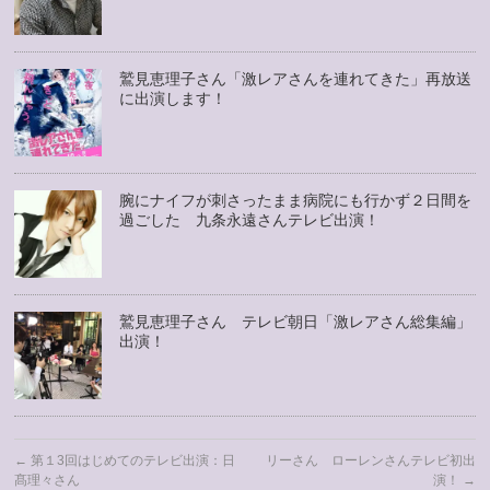
鷲見恵理子さん「激レアさんを連れてきた」再放送
に出演します！
腕にナイフが刺さったまま病院にも行かず２日間を
過ごした 九条永遠さんテレビ出演！
鷲見恵理子さん テレビ朝日「激レアさん総集編」
出演！
←
第１3回はじめてのテレビ出演：日
リーさん ローレンさんテレビ初出
髙理々さん
演！
→