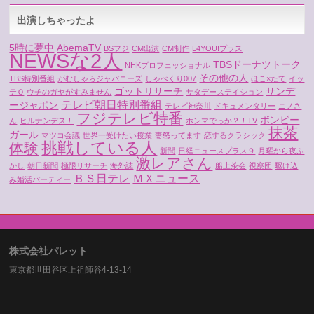
出演しちゃったよ
5時に夢中
AbemaTV
BSフジ
CM出演
CM制作
L4YOU!プラス
NEWSな2人
TBSドーナツトーク
NHKプロフェッショナル
その他の人
TBS特別番組
がむしゃらジャパニーズ
しゃべくり007
ほこ×たて
イッ
ゴットリサーチ
サンデ
テＱ
ウチのガヤがすみません
サタデーステイション
テレビ朝日特別番組
ージャポン
テレビ神奈川
ドキュメンタリー
ニノさ
フジテレビ特番
ボンビー
ん
ヒルナンデス！
ホンマでっか？！TV
抹茶
ガール
マツコ会議
世界一受けたい授業
妻怒ってます
恋するクラシック
挑戦している人
体験
新聞
日経ニュースプラス９
月曜から夜ふ
激レアさん
かし
朝日新聞
極限リサーチ
海外誌
船上茶会
視察団
駆け込
ＢＳ日テレ
ＭＸニュース
み婚活パーティー
株式会社パレット
東京都世田谷区上祖師谷4-13-14