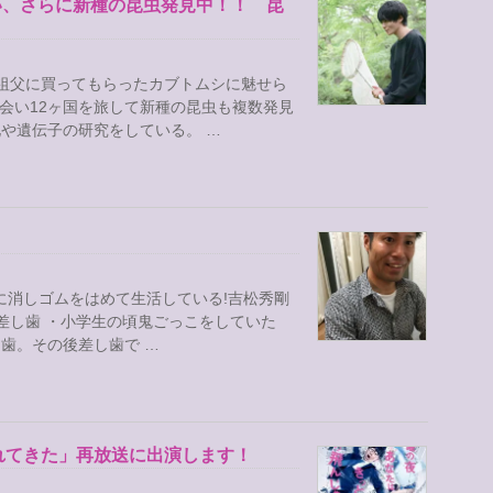
会い、さらに新種の昆虫発見中！！ 昆
祖父に買ってもらったカブトムシに魅せら
出会い12ヶ国を旅して新種の昆虫も複数発見
や遺伝子の研究をしている。 …
に消しゴムをはめて生活している!吉松秀剛
差し歯 ・小学生の頃鬼ごっこをしていた
歯。その後差し歯で …
れてきた」再放送に出演します！