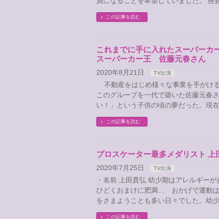
員になることを希望していました。 挫折
この記事を読む
これまでに手に入れたスーパーカーは
スーパーカー王 佐藤元春さん
2020年8月21日
TV出演
不動産をはじめ様々な事業を手がける
このグループを一代で築いた佐藤元春
い！」という子供の頃の夢だった。現在
この記事を読む
プロスケーター最多メダリスト 上
2020年7月25日
TV出演
・名前 上田貴弘 幼少期はアレルギー
ひどくおまけに肥満… おかげで運動
をさまようことも多い日々でした。幼少
この記事を読む