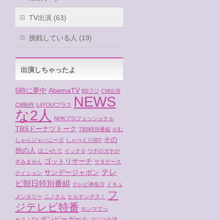
TV出演 (63)
挑戦している人 (19)
出演しちゃったよ
5時に夢中
AbemaTV
BSフジ
CM出演
NEWS
CM制作
L4YOU!プラス
な2人
NHKプロフェッショナル
TBSドーナツトーク
TBS特別番組
がむ
その
しゃらジャパニーズ
しゃべくり007
他の人
ほこ×たて
イッテＱ
ウチのガヤが
ゴットリサーチ
すみません
サタデース
テレ
サンデージャポン
テイション
ビ朝日特別番組
テレビ神奈川
ドキュ
フ
メンタリー
ニノさん
ヒルナンデス！
ジテレビ特番
ホンマでっ
ボンビーガール
か？！TV
マツコ会議