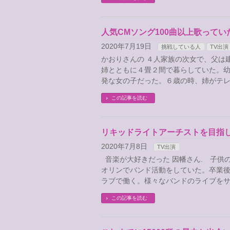
人気CMソング100曲以上歌って
2020年7月19日
挑戦している人
TV出演
かおりさんの ４人家族の次女で、父は
姉とともに４畳２間で暮らしていた。
発な女の子だった。６歳の時、姉がテレ
この記事を読む
リキッドライトアーチストを目指し
2020年7月8日
TV出演
音楽が大好きだった 因幡さん. 子供
オリンでバンド活動をしていた。卒業
ラブで働く。様々なバンドのライブをサ
この記事を読む