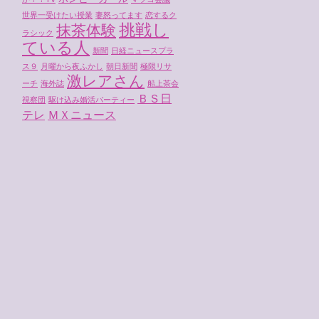
世界一受けたい授業
妻怒ってます
恋するク
挑戦し
抹茶体験
ラシック
ている人
新聞
日経ニュースプラ
ス９
月曜から夜ふかし
朝日新聞
極限リサ
激レアさん
ーチ
海外誌
船上茶会
ＢＳ日
視察団
駆け込み婚活パーティー
テレ
ＭＸニュース