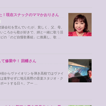
いた！現在スナックのママかおりさん
建築会社を営んでいたが、貧しく、父、母、
幼いころから歌が好きで、姉と一緒に歌う活
ビの「のど自慢歌番組」に推薦し、歌 …
て修業中！ 因幡さん
の頃からヴァイオリンを弾き高校ではヴァイ
後は進学せずに地元長野の音楽スタジオ・ク
ポートする日々。アー …