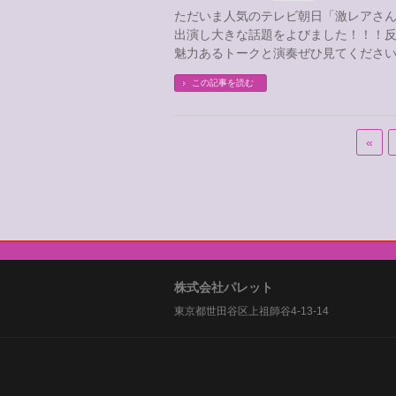
ただいま人気のテレビ朝日「激レアさ
出演し大きな話題をよびました！！！反
魅力あるトークと演奏ぜひ見てくださいね
この記事を読む
«
株式会社パレット
東京都世田谷区上祖師谷4-13-14