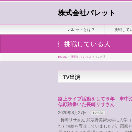
株式会社パレット
パレットとは？
挑戦して
挑戦している人
HOME
»
挑戦している人
»
TV出演
TV出演
路上ライブ活動をして５年 車中泊
似顔絵書いた長崎リサさん
2020年8月27日
TV出演
長崎リサさん 武蔵野美術大学に入学（
た）油絵を専攻していましたが、画家