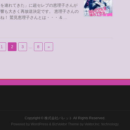
んを連れてきた」に超セレブの恵理子さんが
響も大きく再放送決定です。 恵理子さんの
！ 鷲見恵理子さんとは・・・ & …
1
2
3
…
8
»
Copyright ©
株式会社パレット
All Rights Reserved.
Powered by
WordPress
&
BizVektor Theme
by
Vektor,Inc.
technology.