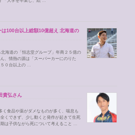
 「大学を卒業し、絵 …
100台以上総額10億超え 北海道の
北海道の「恒志堂グループ」年商２５億の
さん、情熱の源は「スーパーカーにのりた
５０台以上の …
田貴弘さん
が多く食品や薬がダメなものが多く、喘息も
は全くできず、少し動くと発作が起きて生死
期は子供ながら死について考えること …