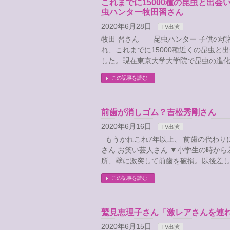
これまでに15000種の昆虫と出
虫ハンター牧田習さん
2020年6月28日
TV出演
牧田 習さん 昆虫ハンター 子供の頃
れ、これまでに15000種近くの昆虫と
した。現在東京大学大学院で昆虫の進化
この記事を読む
前歯が消しゴム？吉松秀剛さん
2020年6月16日
TV出演
もうかれこれ7年以上、 前歯の代わり
さん お笑い芸人さん ▼小学生の時から
所、壁に激突して前歯を破損。以後差し
この記事を読む
鷲見恵理子さん「激レアさんを連
2020年6月15日
TV出演